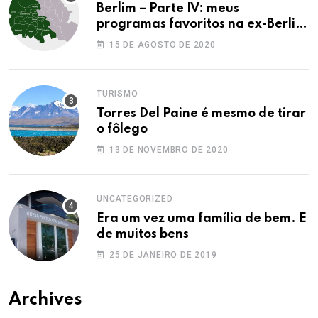
Berlim – Parte IV: meus
programas favoritos na ex-Berlim
Ocidental
15 DE AGOSTO DE 2020
TURISMO
Torres Del Paine é mesmo de tirar
o fôlego
13 DE NOVEMBRO DE 2020
UNCATEGORIZED
Era um vez uma família de bem. E
de muitos bens
25 DE JANEIRO DE 2019
Archives