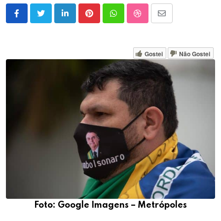
LinkedIn
Pinterest
Whatsapp
StumbleUpon
Share
via
Email
Gostei
Não Gostei
Foto: Google Imagens – Metrópoles