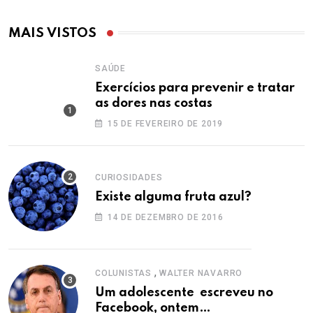
MAIS VISTOS
SAÚDE
Exercícios para prevenir e tratar
as dores nas costas
15 DE FEVEREIRO DE 2019
CURIOSIDADES
Existe alguma fruta azul?
14 DE DEZEMBRO DE 2016
,
COLUNISTAS
WALTER NAVARRO
Um adolescente escreveu no
Facebook, ontem…