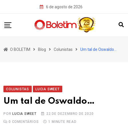
Skip
6 de agosto de 2026
to
content
O BOLETIM
Blog
Colunistas
Um tal de Oswaldo…
COLUNISTAS
LUCIA SWEET
Um tal de Oswaldo…
POR
LUCIA SWEET
22 DE DEZEMBRO DE 2020
0
COMENTÁRIOS
1 MINUTE READ