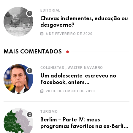
EDITORIAL
Chuvas inclementes, educação ou
desgoverno?
6 DE FEVEREIRO DE 2020
MAIS COMENTADOS
,
COLUNISTAS
WALTER NAVARRO
Um adolescente escreveu no
Facebook, ontem…
28 DE DEZEMBRO DE 2020
TURISMO
Berlim – Parte IV: meus
programas favoritos na ex-Berlim
Ocidental