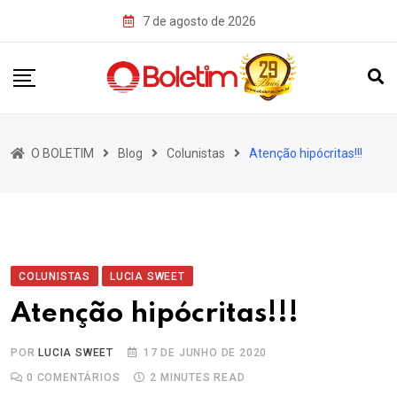
Skip
7 de agosto de 2026
to
content
O BOLETIM
Blog
Colunistas
Atenção hipócritas!!!
COLUNISTAS
LUCIA SWEET
Atenção hipócritas!!!
POR
LUCIA SWEET
17 DE JUNHO DE 2020
0
COMENTÁRIOS
2 MINUTES READ