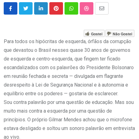
LinkedIn
Pinterest
Whatsapp
StumbleUpon
Share
via
Email
Gostei
Não Gostei
Para todos os hipócritas de esquerda, órfãos da corrupção
que devastou o Brasil nesses quase 30 anos de governos
de esquerda e centro-esquerda, que fingem ter ficado
escandalizados com os palavrões do Presidente Bolsonaro
em reunião fechada e secreta — divulgada em flagrante
desrespeito à Lei de Segurança Nacional e à autonomia e
equilíbrio entre os poderes — gostaria de esclarecer.
Sou contra palavrão por uma questão de educação. Mas sou
muito mais contra a esquerda por uma questão de
princípios. O próprio Gilmar Mendes achou que o microfone
estava desligado e soltou um sonoro palavrão em entrevista
ao vivo.