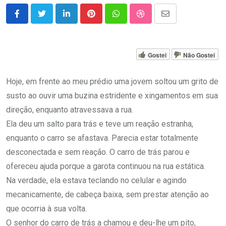
LinkedIn
Pinterest
Whatsapp
StumbleUpon
Share
via
Email
Gostei
Não Gostei
Hoje, em frente ao meu prédio uma jovem soltou um grito de
susto ao ouvir uma buzina estridente e xingamentos em sua
direção, enquanto atravessava a rua.
Ela deu um salto para trás e teve um reação estranha,
enquanto o carro se afastava. Parecia estar totalmente
desconectada e sem reação. O carro de trás parou e
ofereceu ajuda porque a garota continuou na rua estática.
Na verdade, ela estava teclando no celular e agindo
mecanicamente, de cabeça baixa, sem prestar atenção ao
que ocorria à sua volta.
O senhor do carro de trás a chamou e deu-lhe um pito,