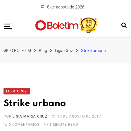
Skip
8 de agosto de 2026
to
content
O BOLETIM
Blog
Ligia Cruz
Strike urbano
LIGIA CRUZ
Strike urbano
POR
LIGIA MARIA CRUZ
10 DE AGOSTO DE 2017
0
COMENTÁRIOS
1 MINUTE READ