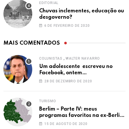
EDITORIAL
Chuvas inclementes, educação ou
desgoverno?
6 DE FEVEREIRO DE 2020
MAIS COMENTADOS
,
COLUNISTAS
WALTER NAVARRO
Um adolescente escreveu no
Facebook, ontem…
28 DE DEZEMBRO DE 2020
TURISMO
Berlim – Parte IV: meus
programas favoritos na ex-Berlim
Ocidental
15 DE AGOSTO DE 2020