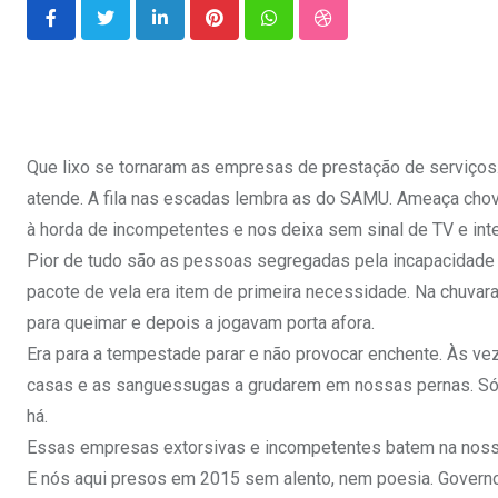
LinkedIn
Pinterest
Whatsapp
StumbleUpon
Que lixo se tornaram as empresas de prestação de serviços
atende. A fila nas escadas lembra as do SAMU. Ameaça chove
à horda de incompetentes e nos deixa sem sinal de TV e int
Pior de tudo são as pessoas segregadas pela incapacidade d
pacote de vela era item de primeira necessidade. Na chuvara
para queimar e depois a jogavam porta afora.
Era para a tempestade parar e não provocar enchente. Às vez
casas e as sanguessugas a grudarem em nossas pernas. Só 
há.
Essas empresas extorsivas e incompetentes batem na nossa
E nós aqui presos em 2015 sem alento, nem poesia. Governos