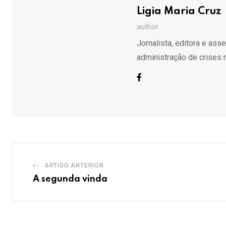
Ligia Maria Cruz
author
Jornalista, editora e ass
administração de crises 
ARTIGO ANTERIOR
A segunda vinda