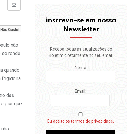
Share
via
inscreva-se em nossa
Email
Newsletter
Não Gostei
paulo não
Receba todas as atualizações do
o se rende
Boletim diretamente no seu email.
Nome
aia quando
frigideira
Email:
tro das
o pior que
Eu aceito os termos de privacidade.
sinho