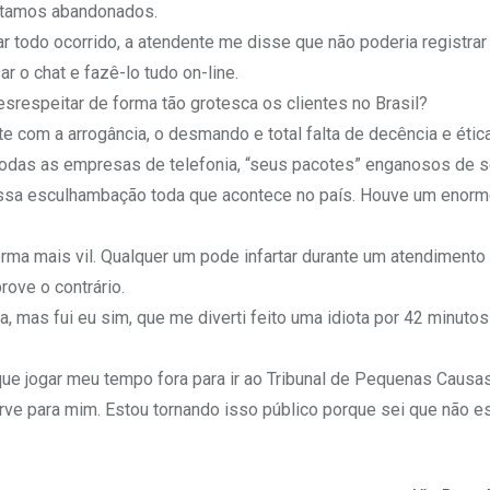
Estamos abandonados.
r todo ocorrido, a atendente me disse que não poderia registrar 
 o chat e fazê-lo tudo on-line.
esrespeitar de forma tão grotesca os clientes no Brasil?
 com a arrogância, o desmando e total falta de decência e étic
todas as empresas de telefonia, “seus pacotes” enganosos de s
 essa esculhambação toda que acontece no país. Houve um enor
ma mais vil. Qualquer um pode infartar durante um atendimento
ove o contrário.
, mas fui eu sim, que me diverti feito uma idiota por 42 minutos
que jogar meu tempo fora para ir ao Tribunal de Pequenas Causas
rve para mim. Estou tornando isso público porque sei que não e