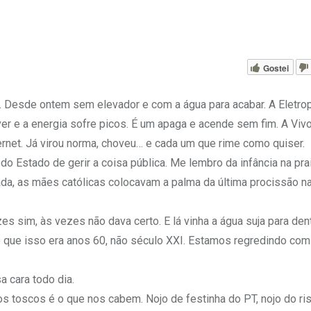
Gostei
. Desde ontem sem elevador e com a água para acabar. A Eletro
r e a energia sofre picos. É um apaga e acende sem fim. A Viv
ernet. Já virou norma, choveu… e cada um que rime como quiser.
o Estado de gerir a coisa pública. Me lembro da infância na pr
da, as mães católicas colocavam a palma da última procissão na 
es sim, às vezes não dava certo. E lá vinha a água suja para den
que isso era anos 60, não século XXI. Estamos regredindo com 
 cara todo dia.
 toscos é o que nos cabem. Nojo de festinha do PT, nojo do ri