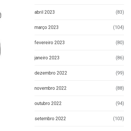
abril 2023
(83)
março 2023
(104)
fevereiro 2023
(80)
janeiro 2023
(86)
dezembro 2022
(99)
novembro 2022
(88)
LIGIA CRUZ
Strike urbano
outubro 2022
(94)
15 DE JULHO DE 2026
setembro 2022
(103)