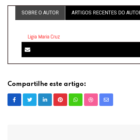
SOBRE O AUTOR
ARTIGOS RECENTES DO AUTO
Ligia Maria Cruz
Compartilhe este artigo:
LinkedIn
Pinterest
Whatsapp
StumbleUpon
Share
via
Email