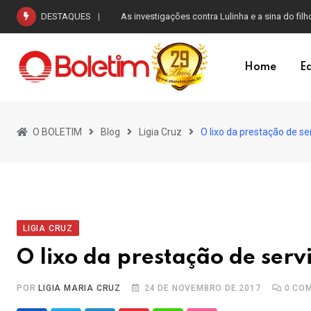
Skip
DESTAQUES
As investigações contra Lulinha e a sina do filh
to
content
Home
Ed
O BOLETIM
Blog
Ligia Cruz
O lixo da prestação de se
LIGIA CRUZ
O lixo da prestação de servi
POR
LIGIA MARIA CRUZ
24 DE NOVEMBRO DE 2017
0
COM