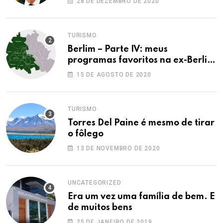
28 DE DEZEMBRO DE 2020
TURISMO
Berlim – Parte IV: meus
programas favoritos na ex-Berlim
Ocidental
15 DE AGOSTO DE 2020
TURISMO
Torres Del Paine é mesmo de tirar
o fôlego
13 DE NOVEMBRO DE 2020
UNCATEGORIZED
Era um vez uma família de bem. E
de muitos bens
25 DE JANEIRO DE 2019