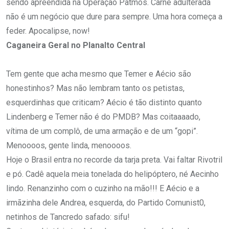
sendo apreendida na Operação Patmos. Carne adulterada
não é um negócio que dure para sempre. Uma hora começa a
feder. Apocalipse, now!
Caganeira Geral no Planalto Central
Tem gente que acha mesmo que Temer e Aécio são
honestinhos? Mas não lembram tanto os petistas,
esquerdinhas que criticam? Aécio é tão distinto quanto
Lindenberg e Temer não é do PMDB? Mas coitaaaado,
vítima de um complô, de uma armação e de um “gopi”.
Menoooos, gente linda, menoooos.
Hoje o Brasil entra no recorde da tarja preta. Vai faltar Rivotril
e pó. Cadê aquela meia tonelada do helipóptero, né Aecinho
lindo. Renanzinho com o cuzin
ho na mão!!! E Aécio e a
irmãzinha dele Andrea, esquerda, do Partido Comunist0,
netinhos de Tancredo safado: sifu!