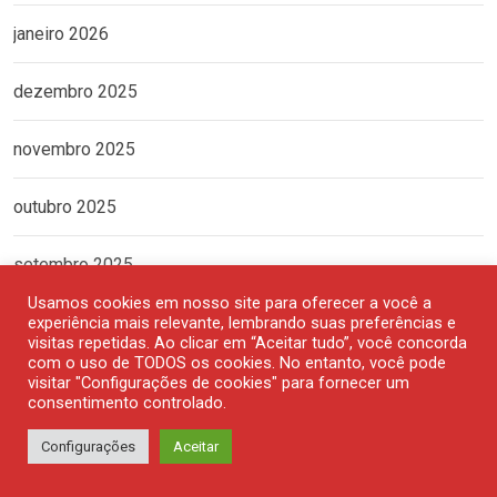
janeiro 2026
dezembro 2025
novembro 2025
outubro 2025
setembro 2025
Usamos cookies em nosso site para oferecer a você a
agosto 2025
experiência mais relevante, lembrando suas preferências e
visitas repetidas. Ao clicar em “Aceitar tudo”, você concorda
com o uso de TODOS os cookies. No entanto, você pode
julho 2025
visitar "Configurações de cookies" para fornecer um
consentimento controlado.
junho 2025
Configurações
Aceitar
maio 2025