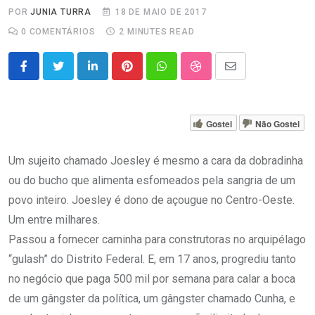
POR
JUNIA TURRA
18 DE MAIO DE 2017
0
COMENTÁRIOS
2 MINUTES READ
LinkedIn
Pinterest
Whatsapp
StumbleUpon
Share
via
Email
Gostei
Não Gostei
Um sujeito chamado Joesley é mesmo a cara da dobradinha
ou do bucho que alimenta esfomeados pela sangria de um
povo inteiro. Joesley é dono de açougue no Centro-Oeste.
Um entre milhares.
Passou a fornecer carninha para construtoras no arquipélago
“gulash” do Distrito Federal.
E, em 17 anos, progrediu tanto
no negócio que paga 500 mil por semana para calar a boca
de um gângster da política, um gângster chamado Cunha, e