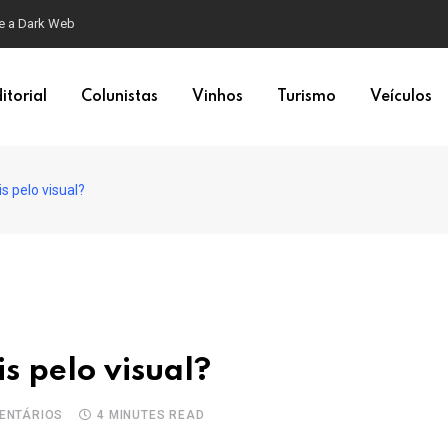
emas cardíacos
itorial
Colunistas
Vinhos
Turismo
Veículos
s pelo visual?
s pelo visual?
ENTÁRIOS
4 MINUTES READ