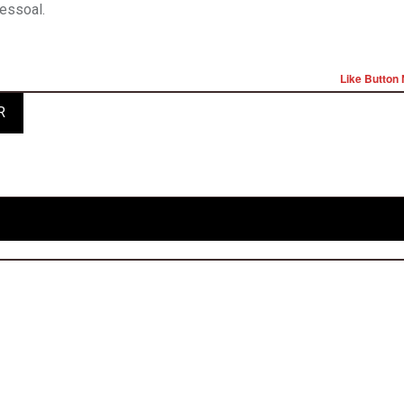
essoal.
Like Button 
R