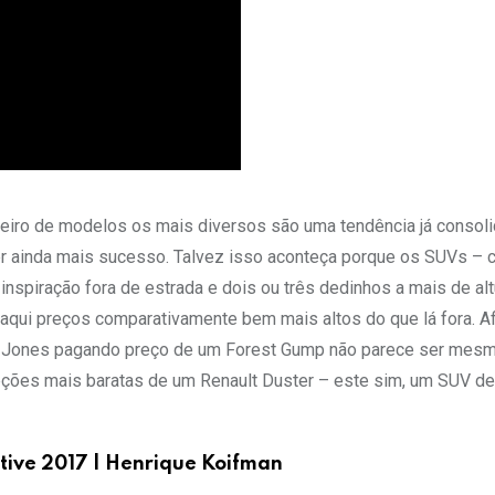
reiro de modelos os mais diversos são uma tendência já consol
zer ainda mais sucesso. Talvez isso aconteça porque os SUVs – 
spiração fora de estrada e dois ou três dedinhos a mais de al
aqui preços comparativamente bem mais altos do que lá fora. Afi
na Jones pagando preço de um Forest Gump não parece ser me
ções mais baratas de um Renault Duster – este sim, um SUV de
tive 2017 | Henrique Koifman