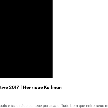
tive 2017 | Henrique Koifman
 país e isso não acontece por acaso. Tudo bem que entre seus m