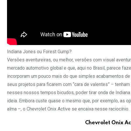
Indiana Jones ou Forest Gump?
Versões aventureiras, ou melhor, versões com visual aventu
mercado automotivo global e que, aqui no Brasil, parece fa
incorporam um pouco mais do que simples acabamentos de in
seus projetos para ficarem com “cara de valentes” – tenham 
nesses nossos tempos bicudos, poder tirar onda de India
ideia. Embora custe quase o mesmo que, por exemplo, as op
alma –, o Chevrolet Onix Active se encaixa nesse raciocínio.
Chevrolet Onix Ac