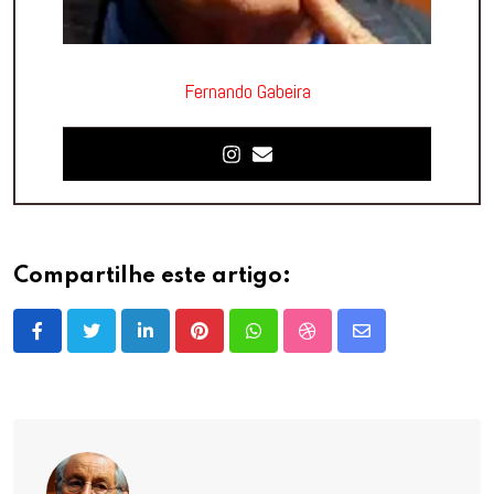
Fernando Gabeira
Compartilhe este artigo:
LinkedIn
Pinterest
Whatsapp
StumbleUpon
Share
via
Email