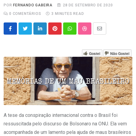
POR
FERNANDO GABEIRA
28 DE SETEMBRO DE 2020
0
COMENTÁRIOS
3 MINUTES READ
LinkedIn
Pinterest
Whatsapp
StumbleUpon
Share
via
Email
Gostei
Não Gostei
A tese da conspiração internacional contra o Brasil foi
ressuscitada pelo discurso de Bolsonaro na ONU. Ela vem
acompanhada de um lamento pela ajuda de maus brasileiros