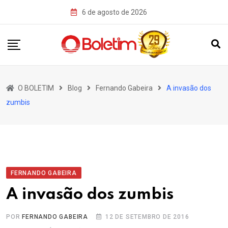
Skip
6 de agosto de 2026
to
content
O BOLETIM
Blog
Fernando Gabeira
A invasão dos
zumbis
FERNANDO GABEIRA
A invasão dos zumbis
POR
FERNANDO GABEIRA
12 DE SETEMBRO DE 2016