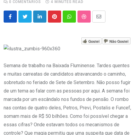
0
COMENTÁRIOS
4 MINUTES READ
LinkedIn
Pinterest
Whatsapp
StumbleUpon
Share
via
Email
Gostei
Não Gostei
Semana de trabalho na Baixada Fluminense. Tardes quentes
e muitas carreatas de candidatos atravancando o caminho,
sobretudo no feriado de Sete de Setembro. Não posso fugir
de um tema ao falar com as pessoas por aqui. A semana foi
marcada por um escândalo nos fundos de pensão. O rombo
nas contas de quatro deles, Petros, Previ, Postalis e Funcef,
somam mais de R$ 50 bilhões. Como foi possível chegar a
essas cifras? Onde estavam todos os mecanismos de
controle? Que magia permitiu que uma suspeita que data de