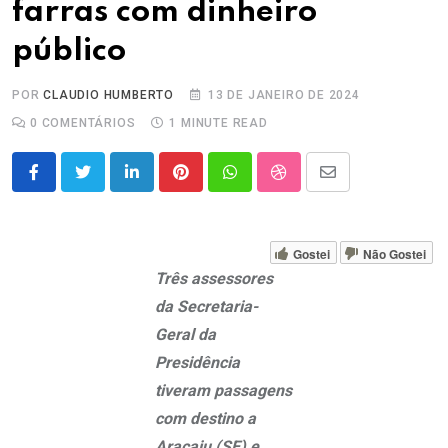
farras com dinheiro
público
POR
CLAUDIO HUMBERTO
13 DE JANEIRO DE 2024
0
COMENTÁRIOS
1 MINUTE READ
LinkedIn
Pinterest
Whatsapp
StumbleUpon
Share
via
Email
Gostei
Não Gostei
Três assessores
da Secretaria-
Geral da
Presidência
tiveram passagens
com destino a
Aracaju (SE) e