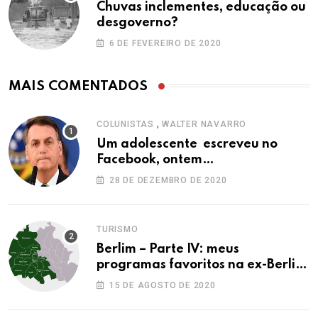
Chuvas inclementes, educação ou
desgoverno?
6 DE FEVEREIRO DE 2020
MAIS COMENTADOS
,
COLUNISTAS
WALTER NAVARRO
Um adolescente escreveu no
Facebook, ontem…
28 DE DEZEMBRO DE 2020
TURISMO
Berlim – Parte IV: meus
programas favoritos na ex-Berlim
Ocidental
15 DE AGOSTO DE 2020