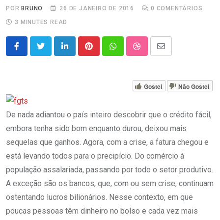
POR
BRUNO
26 DE JANEIRO DE 2016
0
COMENTÁRIOS
3 MINUTES READ
LinkedIn
Pinterest
Whatsapp
StumbleUpon
Share
via
Email
Gostei
Não Gostei
De nada adiantou o país inteiro descobrir que o crédito fácil,
embora tenha sido bom enquanto durou, deixou mais
sequelas que ganhos. Agora, com a crise, a fatura chegou e
está levando todos para o precipício. Do comércio à
população assalariada, passando por todo o setor produtivo.
A exceção são os bancos, que, com ou sem crise, continuam
ostentando lucros bilionários. Nesse contexto, em que
poucas pessoas têm dinheiro no bolso e cada vez mais