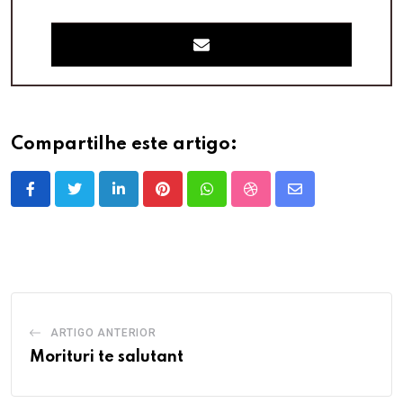
Compartilhe este artigo:
LinkedIn
Pinterest
Whatsapp
StumbleUpon
Share
via
Email
ARTIGO ANTERIOR
Morituri te salutant