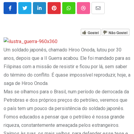
LinkedIn
Pinterest
Whatsapp
StumbleUpon
Share
via
Email
Gostei
Não Gostei
Um soldado japonês, chamado Hiroo Onoda, lutou por 30
anos, depois que a II Guerra acabou. Ele foi mandado para as
Filipinas com a missão de resistir e ficou por lá, sem saber
do término do conflito. É quase impossível reproduzir, hoje, a
saga de Hiroo Onoda.
Mas se olhamos para o Brasil, num período de derrocada da
Petrobras e dos próprios preços do petróleo, veremos que
o país tem um pouco da persistência do soldado japonês.
Fomos educados a pensar que o petróleo é nossa grande
riqueza, constantemente ameaçada pelos estrangeiros.
Saímos às ruas, os mais velhos, para defender esse tese e