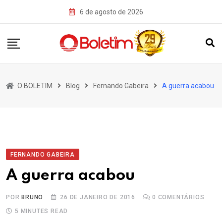
Skip
6 de agosto de 2026
to
content
O BOLETIM
Blog
Fernando Gabeira
A guerra acabou
FERNANDO GABEIRA
A guerra acabou
POR
BRUNO
26 DE JANEIRO DE 2016
0
COMENTÁRIOS
5 MINUTES READ