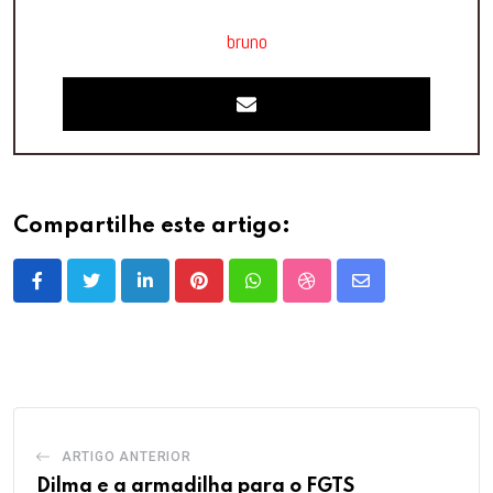
bruno
Compartilhe este artigo:
LinkedIn
Pinterest
Whatsapp
StumbleUpon
Share
via
Email
ARTIGO ANTERIOR
Dilma e a armadilha para o FGTS