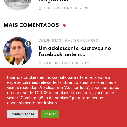
desgoverno?
6 DE FEVEREIRO DE 2020
MAIS COMENTADOS
,
COLUNISTAS
WALTER NAVARRO
Um adolescente escreveu no
Facebook, ontem…
28 DE DEZEMBRO DE 2020
Usamos cookies em nosso site para oferecer a você a
experiência mais relevante, lembrando suas preferências e
TURISMO
visitas repetidas. Ao clicar em “Aceitar tudo”, você concorda
Berlim – Parte IV: meus
com o uso de TODOS os cookies. No entanto, você pode
programas favoritos na ex-Berlim
visitar "Configurações de cookies" para fornecer um
consentimento controlado.
Ocidental
15 DE AGOSTO DE 2020
Configurações
Aceitar
TURISMO