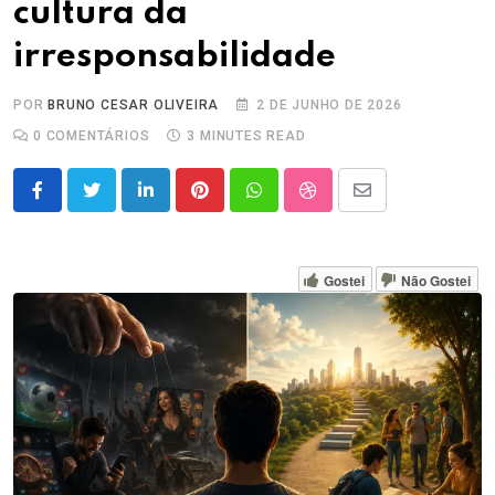
cultura da
irresponsabilidade
POR
BRUNO CESAR OLIVEIRA
2 DE JUNHO DE 2026
0
COMENTÁRIOS
3 MINUTES READ
LinkedIn
Pinterest
Whatsapp
StumbleUpon
Share
via
Email
Gostei
Não Gostei