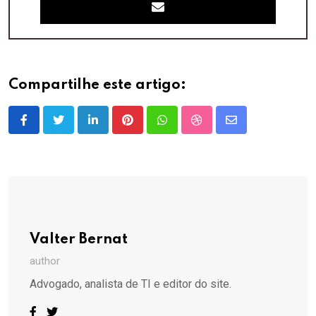
Compartilhe este artigo:
LinkedIn
Pinterest
Whatsapp
StumbleUpon
Share
via
Email
Valter Bernat
author
Advogado, analista de TI e editor do site.