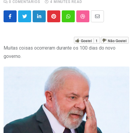
0
COMENTÁRIOS
4 MINUTES READ
LinkedIn
Pinterest
Whatsapp
StumbleUpon
Share
via
Email
Gostei
1
Não Gostei
Muitas coisas ocorreram durante os 100 dias do novo
governo.