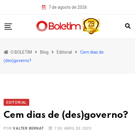
Skip
7 de agosto de 2026
to
content
O BOLETIM
Blog
Editorial
Cem dias de
(des)governo?
EDITORIAL
Cem dias de (des)governo?
POR
VALTER BERNAT
7 DE ABRIL DE 2023