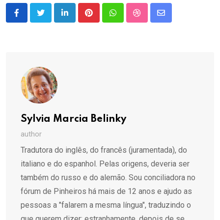
LinkedIn
Pinterest
Whatsapp
StumbleUpon
Share
via
Email
Sylvia Marcia Belinky
author
Tradutora do inglês, do francês (juramentada), do
italiano e do espanhol. Pelas origens, deveria ser
também do russo e do alemão. Sou conciliadora no
fórum de Pinheiros há mais de 12 anos e ajudo as
pessoas a "falarem a mesma língua", traduzindo o
que querem dizer: estranhamente, depois de se