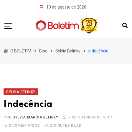
Skip
10 de agosto de 2026
to
content
O BOLETIM
Blog
Sylvia Belinky
Indecência
SYLVIA BELINKY
Indecência
POR
SYLVIA MARCIA BELINKY
7 DE OUTUBRO DE 2017
0
COMENTÁRIOS
2 MINUTES READ