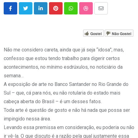
LinkedIn
Pinterest
Whatsapp
StumbleUpon
Share
via
Email
Gostei
Não Gostei
Não me considero careta, ainda que já seja “idosa”; mas,
confesso que estou tendo trabalho para digerir certos
acontecimentos, no mínimo esdrúxulos, no noticiário da
semana…
A exposição de arte no Banco Santander no Rio Grande do
Sul – que, cá para nós, eu não rotularia do estado mais
cabeça aberta do Brasil – é um desses fatos.
Toda arte é questão de gosto e não há nada que possa ser
impingido nessa área.
Levando essa premissa em consideração, eu poderia ou não
ir vê-la. O que discuto é a razão pela qual justamente essa