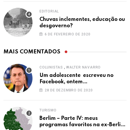
EDITORIAL
Chuvas inclementes, educação ou
desgoverno?
6 DE FEVEREIRO DE 2020
MAIS COMENTADOS
,
COLUNISTAS
WALTER NAVARRO
Um adolescente escreveu no
Facebook, ontem…
28 DE DEZEMBRO DE 2020
TURISMO
Berlim – Parte IV: meus
programas favoritos na ex-Berlim