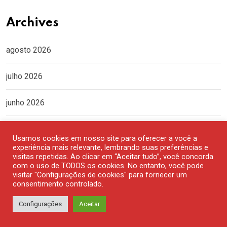
Archives
agosto 2026
julho 2026
junho 2026
maio 2026
Usamos cookies em nosso site para oferecer a você a
experiência mais relevante, lembrando suas preferências e
abril 2026
visitas repetidas. Ao clicar em “Aceitar tudo”, você concorda
com o uso de TODOS os cookies. No entanto, você pode
visitar "Configurações de cookies" para fornecer um
março 2026
consentimento controlado.
Configurações
Aceitar
fevereiro 2026