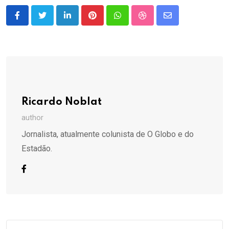
LinkedIn
Pinterest
Whatsapp
StumbleUpon
Share
via
Email
Ricardo Noblat
author
Jornalista, atualmente colunista de O Globo e do
Estadão.