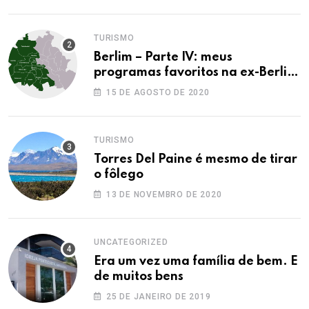
TURISMO
Berlim – Parte IV: meus
programas favoritos na ex-Berlim
Ocidental
15 DE AGOSTO DE 2020
TURISMO
Torres Del Paine é mesmo de tirar
o fôlego
13 DE NOVEMBRO DE 2020
UNCATEGORIZED
Era um vez uma família de bem. E
de muitos bens
25 DE JANEIRO DE 2019