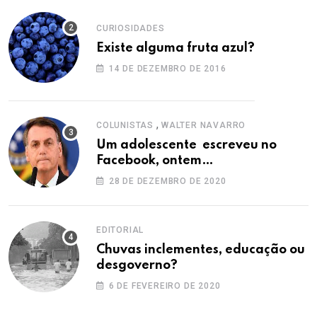
CURIOSIDADES
Existe alguma fruta azul?
14 DE DEZEMBRO DE 2016
,
COLUNISTAS
WALTER NAVARRO
Um adolescente escreveu no
Facebook, ontem…
28 DE DEZEMBRO DE 2020
EDITORIAL
Chuvas inclementes, educação ou
desgoverno?
6 DE FEVEREIRO DE 2020