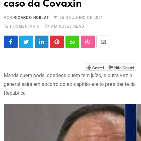
caso da Covaxin
POR
RICARDO NOBLAT
25 DE JUNHO DE 2021
1
COMENTÁRIO
3 MINUTES READ
LinkedIn
Pinterest
Whatsapp
StumbleUpon
Share
via
Email
Gostei
Não Gostei
Manda quem pode, obedece quem tem juízo, e outra vez o
general sairá em socorro do ex-capitão eleito presidente da
República.