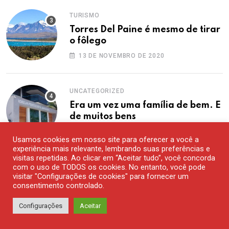
TURISMO
Torres Del Paine é mesmo de tirar
o fôlego
13 DE NOVEMBRO DE 2020
UNCATEGORIZED
Era um vez uma família de bem. E
de muitos bens
25 DE JANEIRO DE 2019
Usamos cookies em nosso site para oferecer a você a
experiência mais relevante, lembrando suas preferências e
visitas repetidas. Ao clicar em “Aceitar tudo”, você concorda
Archives
com o uso de TODOS os cookies. No entanto, você pode
visitar "Configurações de cookies" para fornecer um
consentimento controlado.
agosto 2026
Configurações
Aceitar
julho 2026