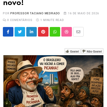
novo!
POR
PROFESSOR TACIANO MEDRADO
16 DE MAIO DE 2026
0
COMENTÁRIOS
1 MINUTE READ
LinkedIn
Pinterest
Whatsapp
StumbleUpon
Share
via
Email
Gostei
Não Gostei