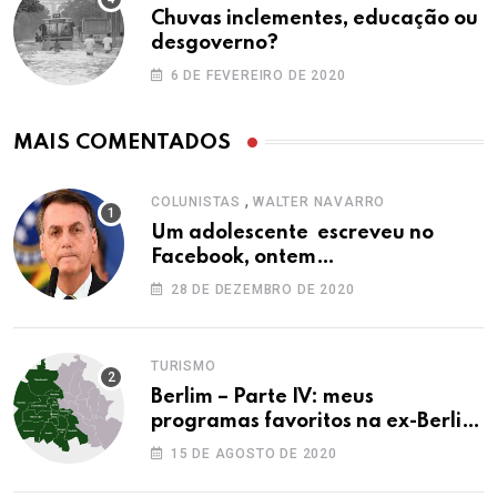
Chuvas inclementes, educação ou
desgoverno?
6 DE FEVEREIRO DE 2020
MAIS COMENTADOS
,
COLUNISTAS
WALTER NAVARRO
Um adolescente escreveu no
Facebook, ontem…
28 DE DEZEMBRO DE 2020
TURISMO
Berlim – Parte IV: meus
programas favoritos na ex-Berlim
Ocidental
15 DE AGOSTO DE 2020