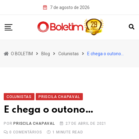
Skip
7 de agosto de 2026
to
content
O BOLETIM
Blog
Colunistas
E chega o outono…
COLUNISTAS
PRISCILA CHAPAVAL
E chega o outono…
POR
PRISCILA CHAPAVAL
27 DE ABRIL DE 2021
0
COMENTÁRIOS
1 MINUTE READ