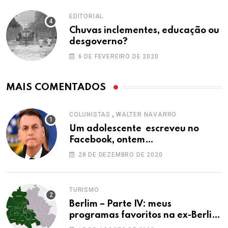
EDITORIAL
Chuvas inclementes, educação ou
desgoverno?
6 DE FEVEREIRO DE 2020
MAIS COMENTADOS
,
COLUNISTAS
WALTER NAVARRO
Um adolescente escreveu no
Facebook, ontem…
28 DE DEZEMBRO DE 2020
TURISMO
Berlim – Parte IV: meus
programas favoritos na ex-Berlim
Ocidental