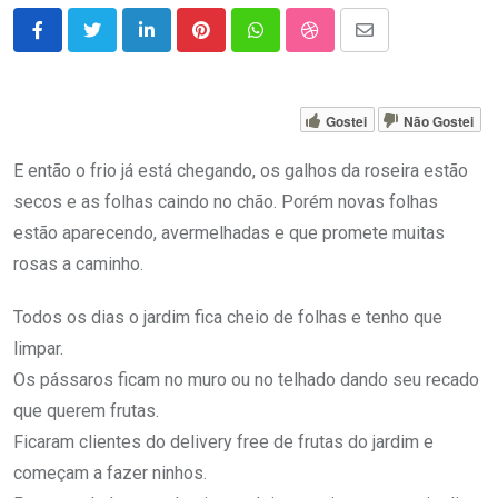
LinkedIn
Pinterest
Whatsapp
StumbleUpon
Share
via
Email
Gostei
Não Gostei
E então o frio já está chegando, os galhos da roseira estão
secos e as folhas caindo no chão. Porém novas folhas
estão aparecendo, avermelhadas e que promete muitas
rosas a caminho.
Todos os dias o jardim fica cheio de folhas e tenho que
limpar.
Os pássaros ficam no muro ou no telhado dando seu recado
que querem frutas.
Ficaram clientes do delivery free de frutas do jardim e
começam a fazer ninhos.