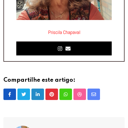
Priscila Chapaval
Compartilhe este artigo:
LinkedIn
Pinterest
Whatsapp
StumbleUpon
Share
via
Email