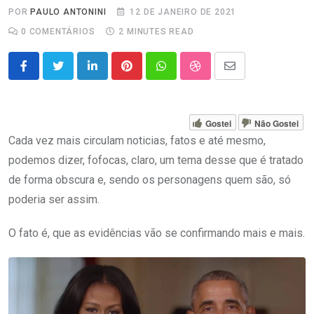
POR
PAULO ANTONINI
12 DE JANEIRO DE 2021
0
COMENTÁRIOS
2 MINUTES READ
LinkedIn
Pinterest
Whatsapp
StumbleUpon
Share
via
Email
Gostei
Não Gostei
Cada vez mais circulam noticias, fatos e até mesmo,
podemos dizer, fofocas, claro, um tema desse que é tratado
de forma obscura e, sendo os personagens quem são, só
poderia ser assim.
O fato é, que as evidências vão se confirmando mais e mais.