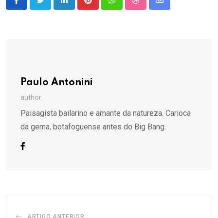
LinkedIn
Pinterest
Whatsapp
StumbleUpon
Share
via
Email
Paulo Antonini
author
Paisagista bailarino e amante da natureza. Carioca
da gema, botafoguense antes do Big Bang.
ARTIGO ANTERIOR