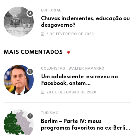
EDITORIAL
Chuvas inclementes, educação ou
desgoverno?
6 DE FEVEREIRO DE 2020
MAIS COMENTADOS
,
COLUNISTAS
WALTER NAVARRO
Um adolescente escreveu no
Facebook, ontem…
28 DE DEZEMBRO DE 2020
TURISMO
Berlim – Parte IV: meus
programas favoritos na ex-Berlim
Ocidental