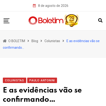
Skip
8 de agosto de 2026
to
content
O BOLETIM
Blog
Colunistas
E as evidências vão se
confirmando…
COLUNISTAS
PAULO ANTONINI
E as evidências vão se
confirmando…