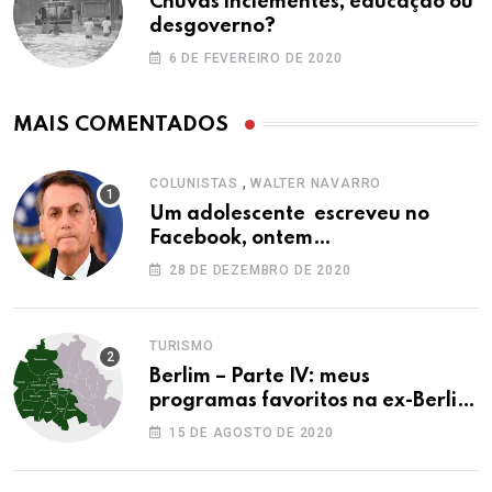
Chuvas inclementes, educação ou
desgoverno?
6 DE FEVEREIRO DE 2020
MAIS COMENTADOS
,
COLUNISTAS
WALTER NAVARRO
Um adolescente escreveu no
Facebook, ontem…
28 DE DEZEMBRO DE 2020
TURISMO
Berlim – Parte IV: meus
programas favoritos na ex-Berlim
Ocidental
15 DE AGOSTO DE 2020