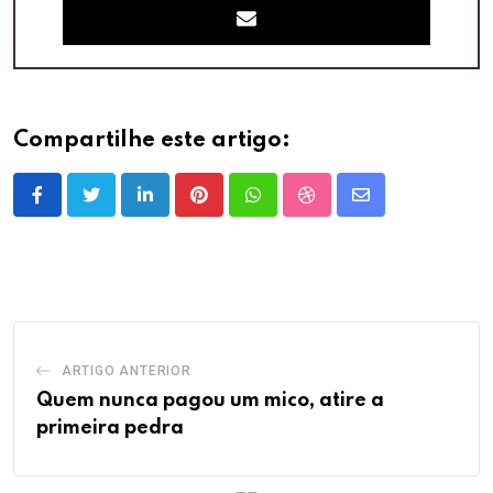
Compartilhe este artigo:
LinkedIn
Pinterest
Whatsapp
StumbleUpon
Share
via
Email
ARTIGO ANTERIOR
Quem nunca pagou um mico, atire a
primeira pedra