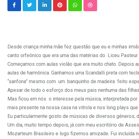
LinkedIn
Pinterest
Whatsapp
StumbleUpon
Desde criança minha mãe fez questão que eu e minhas irm
canto orfeônico que era uma das matérias do Liceu Pasteur
Começamos com aulas violão que era muito chato. Depois aul
aulas de harmônica. Ganhamos uma Scandalli preta com tec
“sanfona” mesmo com um banquinho de madeira feito espe
Apesar de todo o esforço dos meus pais nenhuma das filhas s
Mas ficou em nós o interesse pela música, interpretada po
mais presente na nossa casa na vitrola e nos long plays que
Eu particularmente gosto de músicas de diversos gêneros, de
Um dia, muito tempo depois, já com meu escritório de Asses
Mozarteum Brasileiro e logo fizemos amizade. Fui incluída 