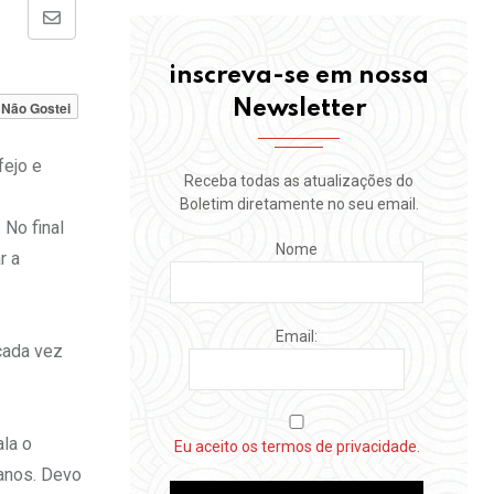
Share
via
inscreva-se em nossa
Email
Newsletter
Não Gostei
fejo e
Receba todas as atualizações do
Boletim diretamente no seu email.
No final
Nome
r a
Email:
cada vez
ala o
Eu aceito os termos de privacidade.
 anos. Devo