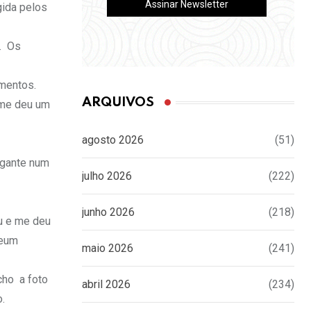
gida pelos
o. Os
umentos.
ARQUIVOS
 me deu um
agosto 2026
(51)
legante num
julho 2026
(222)
junho 2026
(218)
ou e me deu
teum
maio 2026
(241)
cho a foto
abril 2026
(234)
.