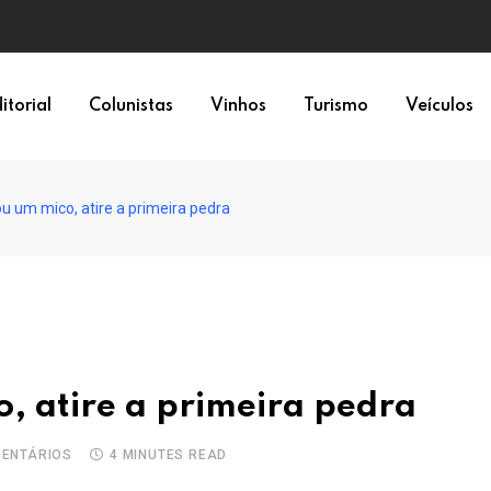
epresentação política
itorial
Colunistas
Vinhos
Turismo
Veículos
 um mico, atire a primeira pedra
 atire a primeira pedra
ENTÁRIOS
4 MINUTES READ