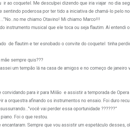
u ir ao coquetel. Me desculpei dizendo que iria viajar no dia se
me sentindo poderosa por ter tido a iniciativa de chamá-lo pelo 
do …”No…no me chiamo Otavino! Mi chiamo Marco!!!
instrumento musical que ele toca ou seja flautim. Aí entendi 
do de flautim e ter esnobado o convite do coquetel tinha perdi
 mãe sempre quis???
 Passei um tempão lá na casa de amigos e no começo de janeiro v
e convidando para ir para Milão e assistir a temporada de Opera
r a orquestra afinando os instrumentos no ensaio. Foi duro recu
ha sussurrando…”você vai perder essa oportunidade ??????”
piano. Foi o que restou.
 encantaram. Sempre que vou assistir um espetáculo desses, o