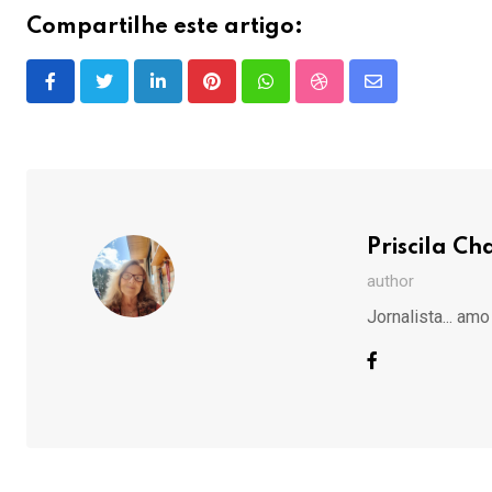
Compartilhe este artigo:
LinkedIn
Pinterest
Whatsapp
StumbleUpon
Share
via
Email
Priscila C
author
Jornalista... amo