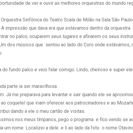
oportunidade de ver e ouvir as melhores orquestras do mundo re
Orquestra Sinfônica do Teatro Scala de Milão na Sala São Paul
. A impressão que dava era que estávamos dentro da orquestra.
trar no palco, ocuparem seus lugares e afinarem os seus instr
da. Um dos músicos que sentou ao lado do Coro onde estávamos,
o.
ia do fundo palco e veio falar comigo. Lindo, cheiroso e super e
a parte ia ser maravilhosa.
ram. Já me preparava para levantar e sair quando ele se aproxim
r ao coquetel que iriam oferecer aos patrocinadores e ao Mozar
ibui dando a ele o meu cartão de visitas.
ssimos nos meus tímpanos, pego o programa e fico vendo se a
ia um nome. Localizei a dele e li ao lado da foto o nome Otavino