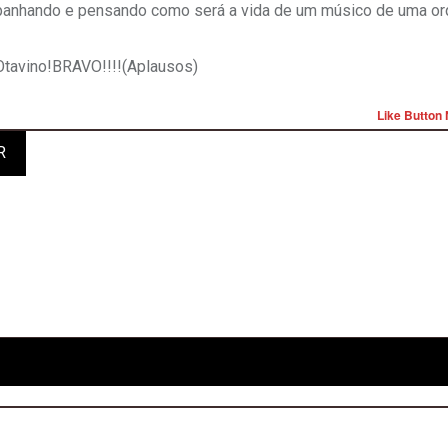
panhando e pensando como será a vida de um músico de uma or
 Otavino!BRAVO!!!!(Aplausos)
Like Button 
R