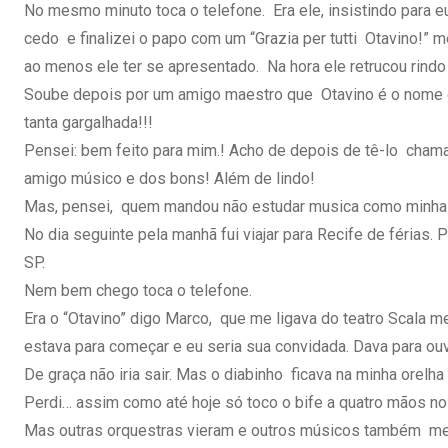
No mesmo minuto toca o telefone. Era ele, insistindo para e
cedo e finalizei o papo com um “Grazia per tutti Otavino!” 
ao menos ele ter se apresentado. Na hora ele retrucou rin
Soube depois por um amigo maestro que Otavino é o nome do 
tanta gargalhada!!!
Pensei: bem feito para mim.! Acho de depois de tê-lo chama
amigo músico e dos bons! Além de lindo!
Mas, pensei, quem mandou não estudar musica como minha
No dia seguinte pela manhã fui viajar para Recife de férias.
SP.
Nem bem chego toca o telefone.
Era o “Otavino” digo Marco, que me ligava do teatro Scala m
estava para começar e eu seria sua convidada. Dava para ouvi
De graça não iria sair. Mas o diabinho ficava na minha orel
Perdi… assim como até hoje só toco o bife a quatro mãos no 
Mas outras orquestras vieram e outros músicos também me