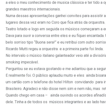
a eles o meu conhecimento de musica clássica e ter tido a 
grandes maestros internacionais.
Numa dessas apresentações ganhei convites para assistir a 
lugares dessa vez eram no Coro que fica atrás da orquestra
Teatro lotado e logo em seguida os músicos começaram a en
Dava para ouvir a conversa entre eles e eu fiquei encanta
belo sorriso tipo “Buona sera!” e eu retribui com outro sorris
Ricardo Mutti regeu a orquestra e a primeira parte foi linda.
No intervalo o músico italiano galanteador veio até a divisór
smoking impecável.
Perguntou se eu estava gostando e me adiantou que a segund
E realmente foi. O público aplaudiu muito e eles ainda bisa
um cartão com o telefone do hotel Hilton convidando para i
Brasileiro. Agradeci e não disse nem sim e nem não, mas retr
Quando chego em casa – ainda ouvindo os acordes afinadí
dele. Tinha a de todos os músicos integrantes e ao lado hav