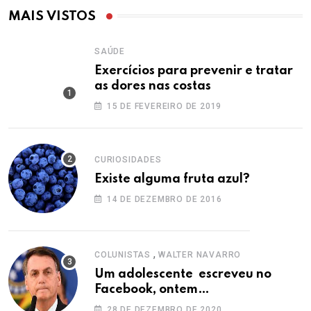
MAIS VISTOS
SAÚDE
Exercícios para prevenir e tratar
as dores nas costas
15 DE FEVEREIRO DE 2019
CURIOSIDADES
Existe alguma fruta azul?
14 DE DEZEMBRO DE 2016
,
COLUNISTAS
WALTER NAVARRO
Um adolescente escreveu no
Facebook, ontem…
28 DE DEZEMBRO DE 2020