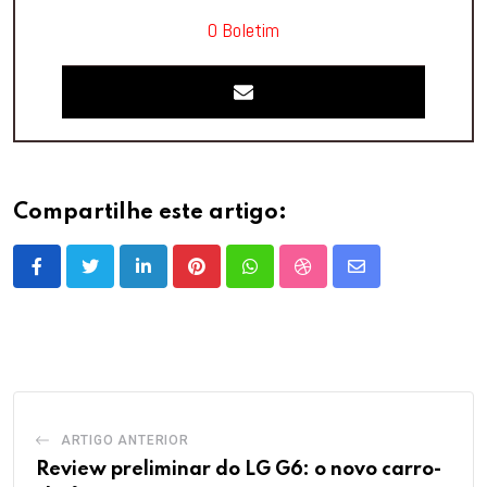
O Boletim
Compartilhe este artigo:
LinkedIn
Pinterest
Whatsapp
StumbleUpon
Share
via
Email
ARTIGO ANTERIOR
Review preliminar do LG G6: o novo carro-