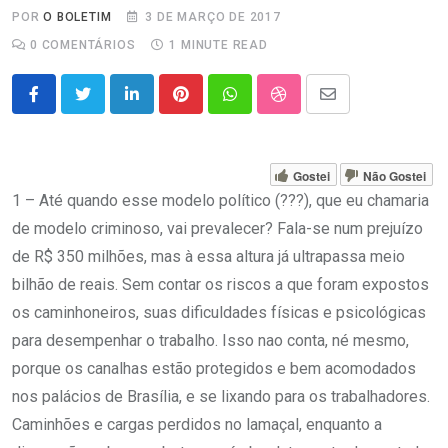
POR
O BOLETIM
3 DE MARÇO DE 2017
0
COMENTÁRIOS
1 MINUTE READ
LinkedIn
Pinterest
Whatsapp
StumbleUpon
Share
via
Email
Gostei
Não Gostei
1 – Até quando esse modelo político (???), que eu chamaria
de modelo criminoso, vai prevalecer? Fala-se num prejuízo
de R$ 350 milhões, mas à essa altura já ultrapassa meio
bilhão de reais. Sem contar os riscos a que foram expostos
os caminhoneiros, suas dificuldades físicas e psicológicas
para desempenhar o trabalho. Isso nao conta, né mesmo,
porque os canalhas estão protegidos e bem acomodados
nos palácios de Brasília, e se lixando para os trabalhadores.
Caminhões e cargas perdidos no lamaçal, enquanto a