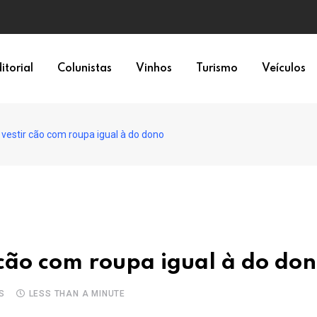
epresentação política
itorial
Colunistas
Vinhos
Turismo
Veículos
vestir cão com roupa igual à do dono
cão com roupa igual à do do
S
LESS THAN A MINUTE