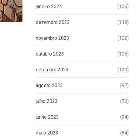
janeiro 2024
(106)
dezembro 2023
(119)
UNCATEGORIZED
novembro 2023
(102)
Eduardo Bolsonaro emite nota à impren
tomar
outubro 2023
(106)
16 DE JUNHO DE 2026
setembro 2023
(120)
agosto 2023
(97)
julho 2023
(76)
junho 2023
(94)
maio 2023
(84)