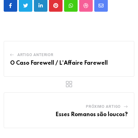
LinkedIn
Pinterest
Whatsapp
StumbleUpon
Share
via
Email
ARTIGO ANTERIOR
O Caso Farewell / L’Affaire Farewell
PRÓXIMO ARTIGO
Esses Romanos são loucos?