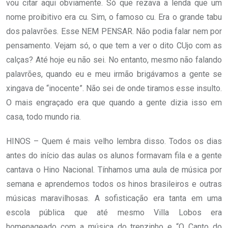
vou citar aqui obviamente. Só que rezava a lenda que um
nome proibitivo era cu. Sim, o famoso cu. Era o grande tabu
dos palavrões. Esse NEM PENSAR. Não podia falar nem por
pensamento. Vejam só, o que tem a ver o dito CUjo com as
calças? Até hoje eu não sei. No entanto, mesmo não falando
palavrões, quando eu e meu irmão brigávamos a gente se
xingava de “inocente”. Não sei de onde tiramos esse insulto.
O mais engraçado era que quando a gente dizia isso em
casa, todo mundo ria.
HINOS – Quem é mais velho lembra disso. Todos os dias
antes do início das aulas os alunos formavam fila e a gente
cantava o Hino Nacional. Tínhamos uma aula de música por
semana e aprendemos todos os hinos brasileiros e outras
músicas maravilhosas. A sofisticação era tanta em uma
escola pública que até mesmo Villa Lobos era
homenageado com a música do trenzinho e “O Canto do