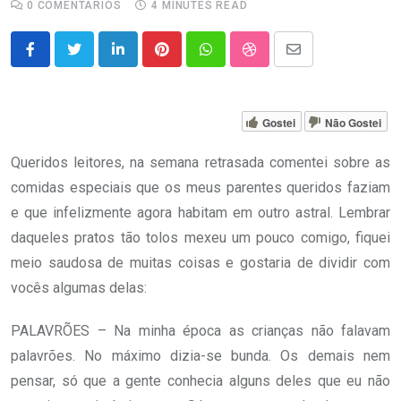
0
COMENTÁRIOS
4 MINUTES READ
LinkedIn
Pinterest
Whatsapp
StumbleUpon
Share
via
Email
Gostei
Não Gostei
Queridos leitores, na semana retrasada comentei sobre as
comidas especiais que os meus parentes queridos faziam
e que infelizmente agora habitam em outro astral. Lembrar
daqueles pratos tão tolos mexeu um pouco comigo, fiquei
meio saudosa de muitas coisas e gostaria de dividir com
vocês algumas delas:
PALAVRÕES – Na minha época as crianças não falavam
palavrões. No máximo dizia-se bunda. Os demais nem
pensar, só que a gente conhecia alguns deles que eu não