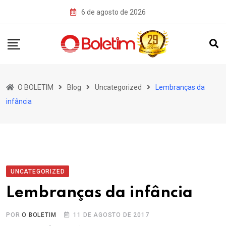
Skip
6 de agosto de 2026
to
content
O BOLETIM
Blog
Uncategorized
Lembranças da
infância
UNCATEGORIZED
Lembranças da infância
POR
O BOLETIM
11 DE AGOSTO DE 2017