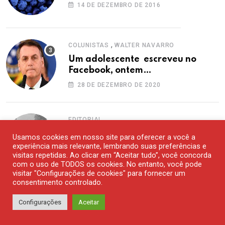
14 DE DEZEMBRO DE 2016
,
COLUNISTAS
WALTER NAVARRO
Um adolescente escreveu no
Facebook, ontem…
28 DE DEZEMBRO DE 2020
EDITORIAL
Chuvas inclementes, educação ou
Usamos cookies em nosso site para oferecer a você a
desgoverno?
experiência mais relevante, lembrando suas preferências e
visitas repetidas. Ao clicar em “Aceitar tudo”, você concorda
6 DE FEVEREIRO DE 2020
com o uso de TODOS os cookies. No entanto, você pode
visitar "Configurações de cookies" para fornecer um
consentimento controlado.
MAIS COMENTADOS
Configurações
Aceitar
,
COLUNISTAS
WALTER NAVARRO