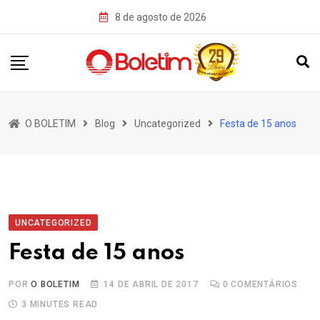
Skip
8 de agosto de 2026
to
content
O BOLETIM
Blog
Uncategorized
Festa de 15 anos
UNCATEGORIZED
Festa de 15 anos
POR
O BOLETIM
14 DE ABRIL DE 2017
0
COMENTÁRIOS
3 MINUTES READ