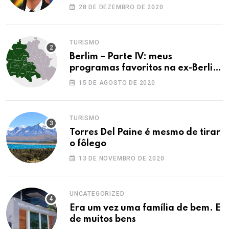
28 DE DEZEMBRO DE 2020
TURISMO
Berlim – Parte IV: meus
programas favoritos na ex-Berlim
Ocidental
15 DE AGOSTO DE 2020
TURISMO
Torres Del Paine é mesmo de tirar
o fôlego
13 DE NOVEMBRO DE 2020
UNCATEGORIZED
Era um vez uma família de bem. E
de muitos bens