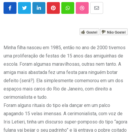
LinkedIn
Pinterest
Whatsapp
StumbleUpon
Share
via
Email
Gostei
Não Gostei
Minha filha nasceu em 1985, então no ano de 2000 tivemos
uma proliferação de festas de 15 anos das amiguinhas de
escola. Foram algumas maravilhosas, outras nem tanto. A
amiga mais abastada fez uma festa para ninguém botar
defeito (será?). Ela simplesmente comemorou em um dos
espaços mais caros do Rio de Janeiro, com direito a
cerimonialista e tudo.
Foram alguns rituais do tipo ela dançar em um palco
apagando 15 velas imensas. A cerimonialista, com voz de
Iris Letieri, tinha um discurso super-pomposo do tipo “agora
fulana vai beijar o seu padrinho” e lá entrava o pobre coitado