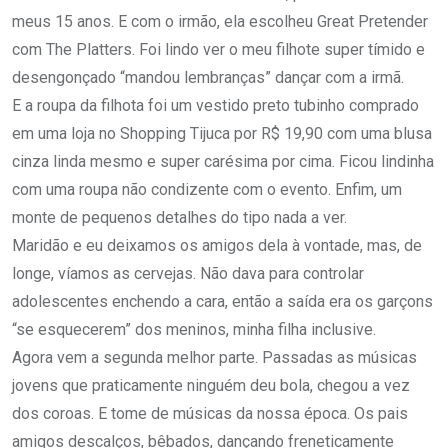
meus 15 anos. E com o irmão, ela escolheu Great Pretender
com The Platters. Foi lindo ver o meu filhote super tímido e
desengonçado “mandou lembranças” dançar com a irmã.
E a roupa da filhota foi um vestido preto tubinho comprado
em uma loja no Shopping Tijuca por R$ 19,90 com uma blusa
cinza linda mesmo e super carésima por cima. Ficou lindinha
com uma roupa não condizente com o evento. Enfim, um
monte de pequenos detalhes do tipo nada a ver.
Maridão e eu deixamos os amigos dela à vontade, mas, de
longe, víamos as cervejas. Não dava para controlar
adolescentes enchendo a cara, então a saída era os garçons
“se esquecerem” dos meninos, minha filha inclusive.
Agora vem a segunda melhor parte. Passadas as músicas
jovens que praticamente ninguém deu bola, chegou a vez
dos coroas. E tome de músicas da nossa época. Os pais
amigos descalços, bêbados, dançando freneticamente