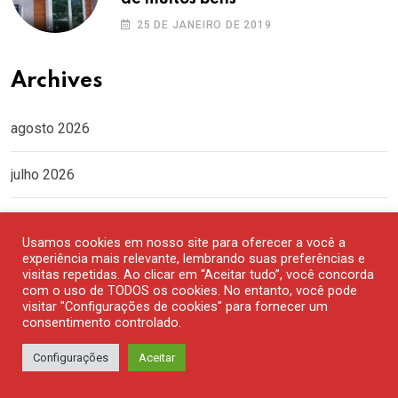
25 DE JANEIRO DE 2019
Archives
agosto 2026
julho 2026
junho 2026
Usamos cookies em nosso site para oferecer a você a
experiência mais relevante, lembrando suas preferências e
maio 2026
visitas repetidas. Ao clicar em “Aceitar tudo”, você concorda
com o uso de TODOS os cookies. No entanto, você pode
visitar "Configurações de cookies" para fornecer um
abril 2026
consentimento controlado.
março 2026
Configurações
Aceitar