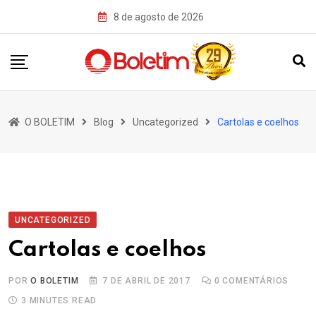
Skip
8 de agosto de 2026
to
content
O BOLETIM
Blog
Uncategorized
Cartolas e coelhos
UNCATEGORIZED
Cartolas e coelhos
POR
O BOLETIM
7 DE ABRIL DE 2017
0
COMENTÁRIOS
3 MINUTES READ