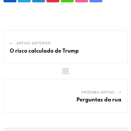
LinkedIn
Pinterest
Whatsapp
StumbleUpon
Share
via
Email
ARTIGO ANTERIOR
O risco calculado de Trump
PRÓXIMO ARTIGO
Perguntas da rua