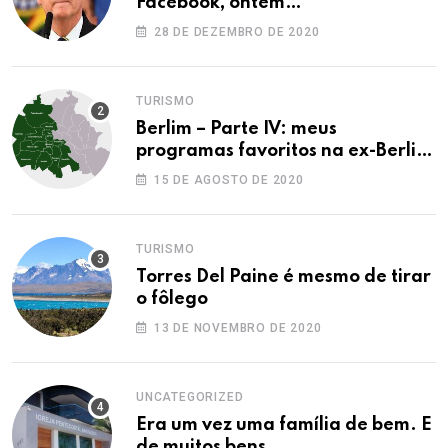
Facebook, ontem…
28 DE DEZEMBRO DE 2020
TURISMO
Berlim – Parte IV: meus
programas favoritos na ex-Berlim
Ocidental
15 DE AGOSTO DE 2020
TURISMO
Torres Del Paine é mesmo de tirar
o fôlego
13 DE NOVEMBRO DE 2020
UNCATEGORIZED
Era um vez uma família de bem. E
de muitos bens