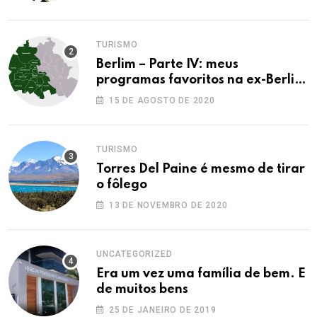
TURISMO
Berlim – Parte IV: meus
programas favoritos na ex-Berlim
Ocidental
15 DE AGOSTO DE 2020
TURISMO
Torres Del Paine é mesmo de tirar
o fôlego
13 DE NOVEMBRO DE 2020
UNCATEGORIZED
Era um vez uma família de bem. E
de muitos bens
25 DE JANEIRO DE 2019