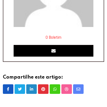
O Boletim
Compartilhe este artigo:
LinkedIn
Pinterest
Whatsapp
StumbleUpon
Share
via
Email