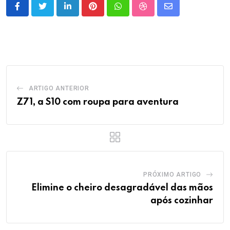
LinkedIn
Pinterest
Whatsapp
StumbleUpon
Share
via
Email
ARTIGO ANTERIOR
Z71, a S10 com roupa para aventura
PRÓXIMO ARTIGO
Elimine o cheiro desagradável das mãos
após cozinhar