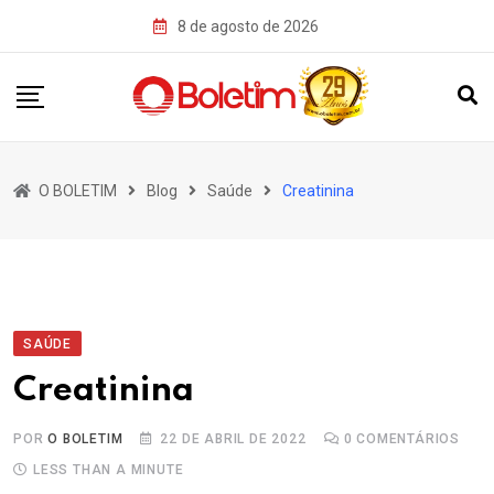
Skip
8 de agosto de 2026
to
content
O BOLETIM
Blog
Saúde
Creatinina
SAÚDE
Creatinina
POR
O BOLETIM
22 DE ABRIL DE 2022
0
COMENTÁRIOS
LESS THAN A MINUTE