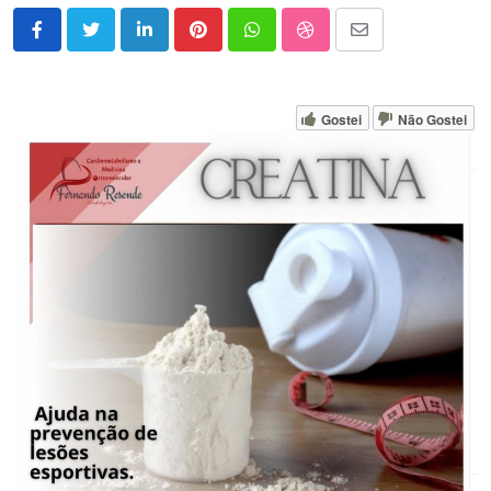
LinkedIn
Pinterest
Whatsapp
StumbleUpon
Share
via
Email
Gostei
Não Gostei