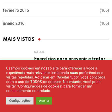
fevereiro 2016
(106)
janeiro 2016
(106)
MAIS VISTOS
SAÚDE
Exercícios para prevenir e tratar
as dores nas costas
Usamos cookies em nosso site para oferecer a você a
15 DE FEVEREIRO DE 2019
experiência mais relevante, lembrando suas preferências e
visitas repetidas. Ao clicar em “Aceitar tudo”, você concorda
com o uso de TODOS os cookies. No entanto, você pode
visitar "Configurações de cookies" para fornecer um
consentimento controlado.
CURIOSIDADES
Existe alguma fruta azul?
Configurações
Aceitar
14 DE DEZEMBRO DE 2016