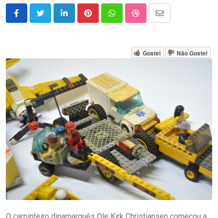
LinkedIn
Pinterest
Whatsapp
StumbleUpon
Share
via
Email
Gostei
Não Gostei
O carpinteiro dinamarquês Ole Kirk Christiansen começou a