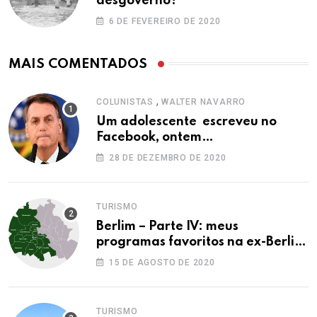
desgoverno?
6 DE FEVEREIRO DE 2020
MAIS COMENTADOS
,
COLUNISTAS
WALTER NAVARRO
Um adolescente escreveu no
Facebook, ontem…
28 DE DEZEMBRO DE 2020
TURISMO
Berlim – Parte IV: meus
programas favoritos na ex-Berlim
Ocidental
15 DE AGOSTO DE 2020
TURISMO