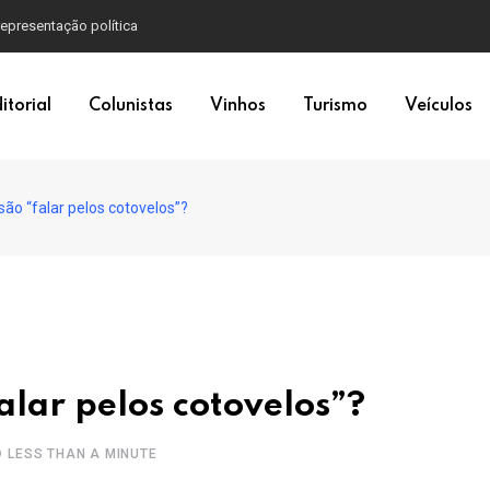
itorial
Colunistas
Vinhos
Turismo
Veículos
ão “falar pelos cotovelos”?
alar pelos cotovelos”?
LESS THAN A MINUTE