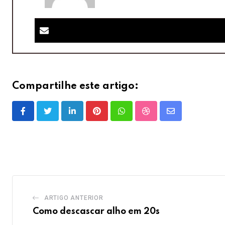
Compartilhe este artigo:
LinkedIn
Pinterest
Whatsapp
StumbleUpon
Share
via
Email
ARTIGO ANTERIOR
Como descascar alho em 20s