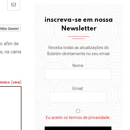
Share
via
inscreva-se em nossa
Email
Newsletter
Não Gostei
lo afim de
Receba todas as atualizações do
te, na cama
Boletim diretamente no seu email.
Nome
(
)
Notice
view
Email:
Eu aceito os termos de privacidade.