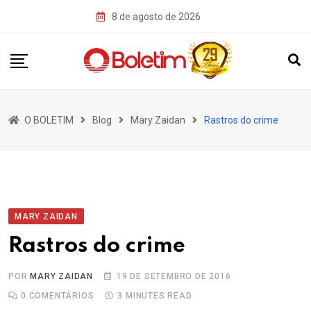
Skip
8 de agosto de 2026
to
content
O BOLETIM
Blog
Mary Zaidan
Rastros do crime
MARY ZAIDAN
Rastros do crime
POR
MARY ZAIDAN
19 DE SETEMBRO DE 2016
0
COMENTÁRIOS
3 MINUTES READ