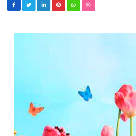
LinkedIn
Pinterest
Whatsapp
StumbleUpon