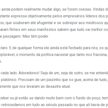
inda podem realmente mudar algo, se forem coesas. Vindas da
stante expressa objetivamente pelos empresários líderes dos p
io, que souberam até afugentar e se sobrepor aos medrosos q
icaram firmes em seus manifestos sabem que tudo vai melhor c
 de passagem. Mas têm poder.
laro. E de qualquer forma ele ainda está fechado para nós, os q
orável, o momento da política nacional que tanto nos fraciona, 
o.
ada lado. Adoradores! Seja de um, seja de outro, se me entend
latônico. Precisam de um paizinho que os guie, acima de tudo,
mente que nos levaram ao desastre atual.
ceber ou já estão se dando muito bem com o fundo do poço; te
e retrocedamos em tudo ao século passado no que ali havia de pi