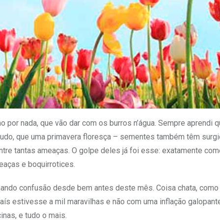
o por nada, que vão dar com os burros n’água. Sempre aprendi 
ntudo, que uma primavera floresça – sementes também têm surg
tre tantas ameaças. O golpe deles já foi esse: exatamente com
aças e boquirrotices.
mando confusão desde bem antes deste mês. Coisa chata, como
aís estivesse a mil maravilhas e não com uma inflação galopant
inas, e tudo o mais.