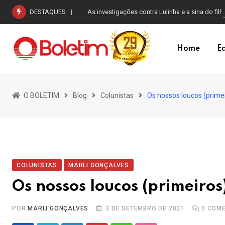
Skip
DESTAQUES
As investigações contra Lulinha e a sina do filh
to
content
Home
Ed
O BOLETIM
Blog
Colunistas
Os nossos loucos (prime
COLUNISTAS
MARLI GONÇALVES
Os nossos loucos (primeiros
POR
MARLI GONÇALVES
3 DE SETEMBRO DE 2021
0
COME