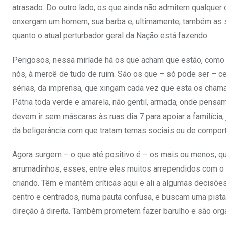
atrasado. Do outro lado, os que ainda não admitem qualquer 
enxergam um homem, sua barba e, ultimamente, também as su
quanto o atual perturbador geral da Nação está fazendo.
Perigosos, nessa miríade há os que acham que estão, como m
nós, à mercê de tudo de ruim. São os que – só pode ser –
sérias, da imprensa, que xingam cada vez que esta os cham
Pátria toda verde e amarela, não gentil, armada, onde pens
devem ir sem máscaras às ruas dia 7 para apoiar a familícia
da beligerância com que tratam temas sociais ou de compor
Agora surgem – o que até positivo é – os mais ou menos, q
arrumadinhos, esses, entre eles muitos arrependidos com o
criando. Têm e mantém críticas aqui e ali a algumas decisõ
centro e centrados, numa pauta confusa, e buscam uma pista,
direção à direita. Também prometem fazer barulho e são org