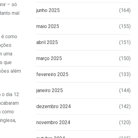
nir – só
junho 2025
(164)
tanto mal
maio 2025
(155)
o é como
abril 2025
(151)
ações
am uma
março 2025
(150)
os que
rsões além
fevereiro 2025
(133)
janeiro 2025
(144)
o dia 12:
 acabaram
dezembro 2024
(142)
am como
inglesa,
novembro 2024
(120)