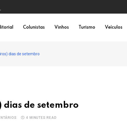
o 01
itorial
Colunistas
Vinhos
Turismo
Veículos
iros) dias de setembro
) dias de setembro
NTÁRIOS
4 MINUTES READ