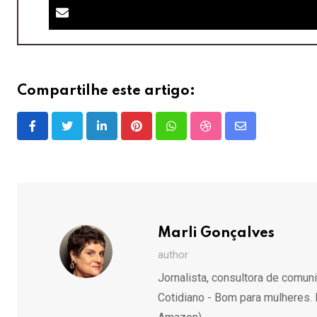
Compartilhe este artigo:
LinkedIn
Pinterest
Whatsapp
StumbleUpon
Share
via
Email
Marli Gonçalves
author
Jornalista, consultora de comu
Cotidiano - Bom para mulheres. 