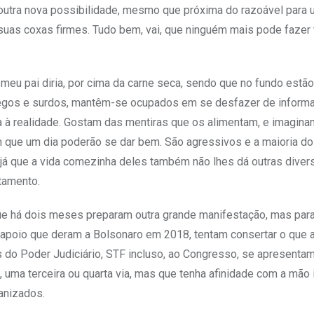
outra nova possibilidade, mesmo que próxima do razoável para u
as coxas firmes. Tudo bem, vai, que ninguém mais pode fazer 
eu pai diria, por cima da carne seca, sendo que no fundo estã
 cegos e surdos, mantêm-se ocupados em se desfazer de inform
a à realidade. Gostam das mentiras que os alimentam, e imagin
am que um dia poderão se dar bem. São agressivos e a maioria d
, já que a vida comezinha deles também não lhes dá outras dive
tamento.
ue há dois meses preparam outra grande manifestação, mas para 
 apoio que deram a Bolsonaro em 2018, tentam consertar o que
es do Poder Judiciário, STF incluso, ao Congresso, se apresent
 uma terceira ou quarta via, mas que tenha afinidade com a mão 
anizados.