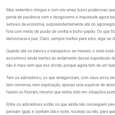
Mas setembro chegou e com ele umas luzes poderosas que a
perda de paciência com o desgoverno e inquietude agora ba
setores da economia, surpreendentemente até do agronegóc
fora com medo de puxão de orelha e bicho-papão. Os que f
democracia e paz. Claro, sempre melhor para eles, diga-se
Quando até os bancos e banqueiros se mexem, o sinal está c
assistimos ainda inertes ao andamento desse espetáculo depl
não é mais nem que nos divide, porque agora tem de um tud
Tem os adoradores, os que antagonizam, com seus erros de c
tem conversa, nem explicação, apenas uma espécie de amor p
fazem ou fizeram, mesmo que tenha sido em situações justa
Entre os adoradores estão os que ainda não conseguem per
pensam igual, e sonham dia e noite, rezando ou não, para qu