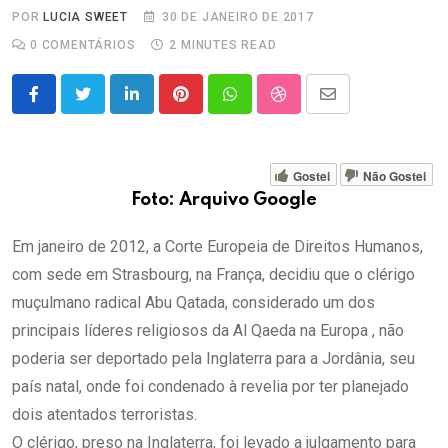
POR
LUCIA SWEET
30 DE JANEIRO DE 2017
0
COMENTÁRIOS
2 MINUTES READ
LinkedIn
Pinterest
Whatsapp
StumbleUpon
Share
via
Email
Gostei
Não Gostei
Foto: Arquivo Google
Em janeiro de 2012, a Corte Europeia de Direitos Humanos,
com sede em Strasbourg, na França, decidiu que o clérigo
muçulmano radical Abu Qatada, considerado um dos
principais líderes religiosos da Al Qaeda na Europa , não
poderia ser deportado pela Inglaterra para a Jordânia, seu
país natal, onde foi condenado à revelia por ter planejado
dois atentados terroristas.
O clérigo, preso na Inglaterra, foi levado a julgamento para