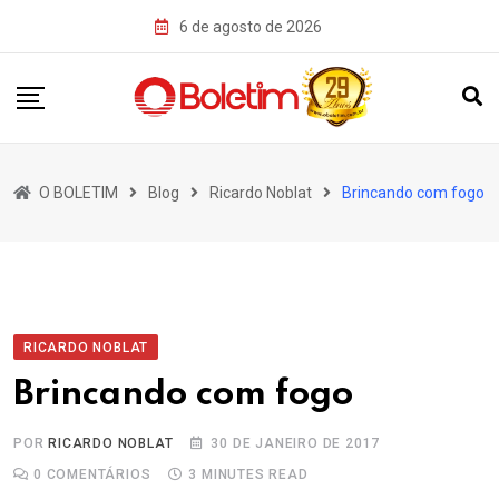
Skip
6 de agosto de 2026
to
content
O BOLETIM
Blog
Ricardo Noblat
Brincando com fogo
RICARDO NOBLAT
Brincando com fogo
POR
RICARDO NOBLAT
30 DE JANEIRO DE 2017
0
COMENTÁRIOS
3 MINUTES READ