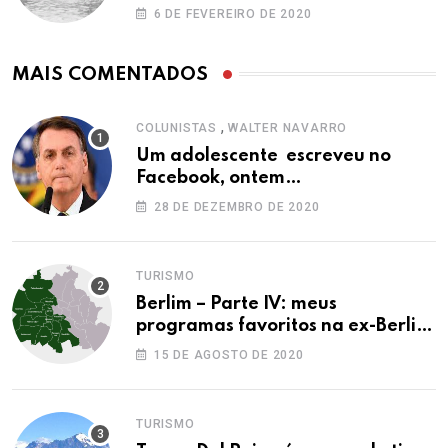
6 DE FEVEREIRO DE 2020
MAIS COMENTADOS
,
COLUNISTAS
WALTER NAVARRO
Um adolescente escreveu no
Facebook, ontem…
28 DE DEZEMBRO DE 2020
TURISMO
Berlim – Parte IV: meus
programas favoritos na ex-Berlim
Ocidental
15 DE AGOSTO DE 2020
TURISMO