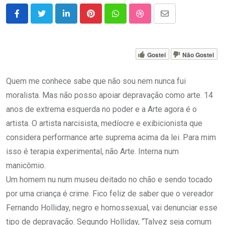
LinkedIn
Pinterest
Whatsapp
StumbleUpon
Share
via
Email
Gostei
Não Gostei
Quem me conhece sabe que não sou nem nunca fui
moralista. Mas não posso apoiar depravação como arte. 14
anos de extrema esquerda no poder e a Arte agora é o
artista. O artista narcisista, medíocre e exibicionista que
considera performance arte suprema acima da lei. Para mim
isso é terapia experimental, não Arte. Interna num
manicômio.
Um homem nu num museu deitado no chão e sendo tocado
por uma criança é crime. Fico feliz de saber que o vereador
Fernando Holliday, negro e homossexual, vai denunciar esse
tipo de depravação. Segundo Holliday, “Talvez seja comum