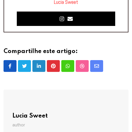
Lucia Sweet
Compartilhe este artigo:
LinkedIn
Pinterest
Whatsapp
StumbleUpon
Share
via
Email
Lucia Sweet
author