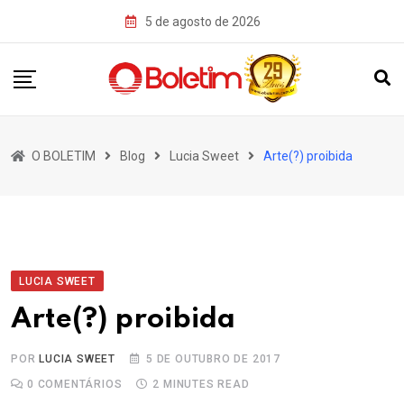
Skip
5 de agosto de 2026
to
content
O BOLETIM
Blog
Lucia Sweet
Arte(?) proibida
LUCIA SWEET
Arte(?) proibida
POR
LUCIA SWEET
5 DE OUTUBRO DE 2017
0
COMENTÁRIOS
2 MINUTES READ