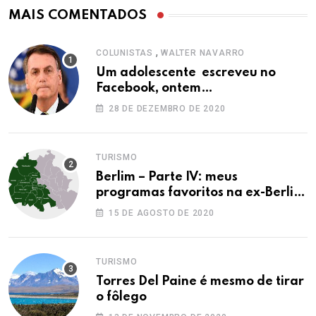
MAIS COMENTADOS
,
COLUNISTAS
WALTER NAVARRO
Um adolescente escreveu no
Facebook, ontem…
28 DE DEZEMBRO DE 2020
TURISMO
Berlim – Parte IV: meus
programas favoritos na ex-Berlim
Ocidental
15 DE AGOSTO DE 2020
TURISMO
Torres Del Paine é mesmo de tirar
o fôlego