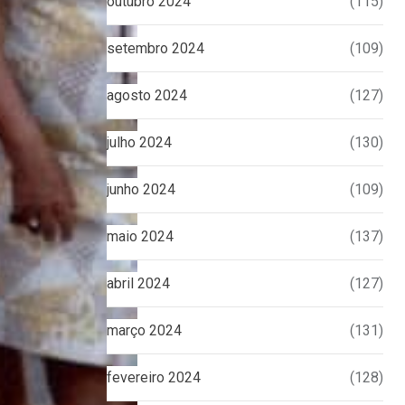
outubro 2024
(115)
setembro 2024
(109)
agosto 2024
(127)
julho 2024
(130)
junho 2024
(109)
maio 2024
(137)
abril 2024
(127)
março 2024
(131)
fevereiro 2024
(128)