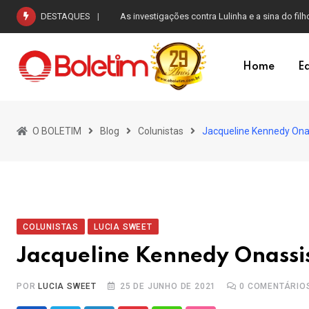
Skip
DESTAQUES
Lula questiona debates eleitorais
to
content
Home
Ed
O BOLETIM
Blog
Colunistas
Jacqueline Kennedy Ona
COLUNISTAS
LUCIA SWEET
Jacqueline Kennedy Onassi
POR
LUCIA SWEET
25 DE JUNHO DE 2021
0
COMENTÁRIO