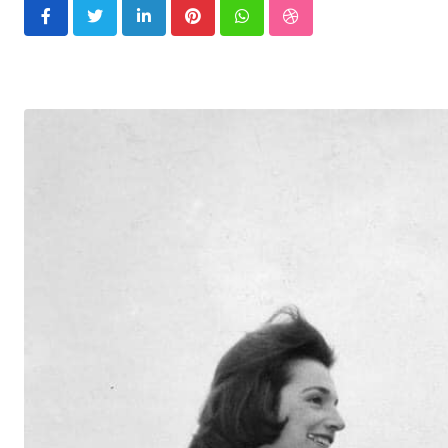
LinkedIn
Pinterest
Whatsapp
StumbleUpon