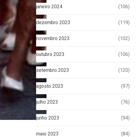
janeiro 2024
(106)
dezembro 2023
(119)
novembro 2023
(102)
outubro 2023
(106)
setembro 2023
(120)
agosto 2023
(97)
julho 2023
(76)
junho 2023
(94)
maio 2023
(84)