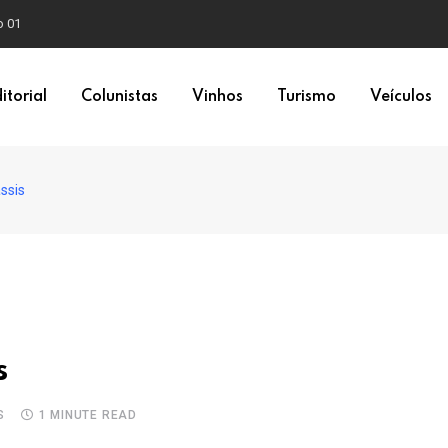
itorial
Colunistas
Vinhos
Turismo
Veículos
ssis
s
S
1 MINUTE READ