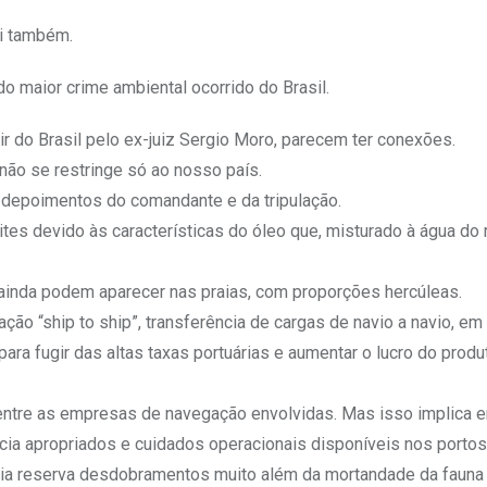
i também.
o maior crime ambiental ocorrido do Brasil.
r do Brasil pelo ex-juiz Sergio Moro, parecem ter conexões.
ão se restringe só ao nosso país.
 depoimentos do comandante e da tripulação.
tes devido às características do óleo que, misturado à água do m
 ainda podem aparecer nas praias, com proporções hercúleas.
 “ship to ship”, transferência de cargas de navio a navio, em 
ara fugir das altas taxas portuárias e aumentar o lucro do produ
s entre as empresas de navegação envolvidas. Mas isso implica
ia apropriados e cuidados operacionais disponíveis nos portos
ória reserva desdobramentos muito além da mortandade da fauna