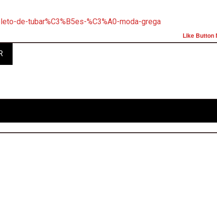
repleto-de-tubar%C3%B5es-%C3%A0-moda-grega
Like Button 
R