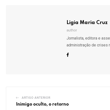
Email
Ligia Maria Cruz
author
Jornalista, editora e ass
administração de crises 
ARTIGO ANTERIOR
Inimigo oculto, o retorno