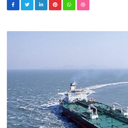
LinkedIn
Pinterest
Whatsapp
StumbleUpon