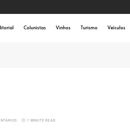
epresentação política
itorial
Colunistas
Vinhos
Turismo
Veículos
NTÁRIOS
1 MINUTE READ