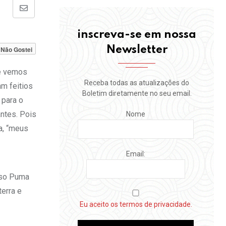
Share
via
inscreva-se em nossa
Email
Newsletter
Não Gostei
ue vemos
Receba todas as atualizações do
am feitios
Boletim diretamente no seu email.
 para o
ntes. Pois
Nome
a, “meus
Email:
sso Puma
erra e
Eu aceito os termos de privacidade.