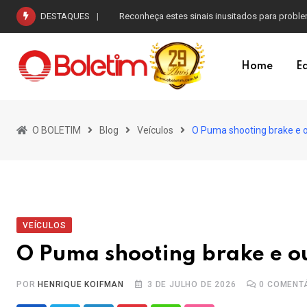
Skip
DESTAQUES
Reconheça estes sinais inusitados para probl
to
content
Home
Ed
O BOLETIM
Blog
Veículos
O Puma shooting brake e o
VEÍCULOS
O Puma shooting brake e ou
POR
HENRIQUE KOIFMAN
3 DE JULHO DE 2026
0
COMENT