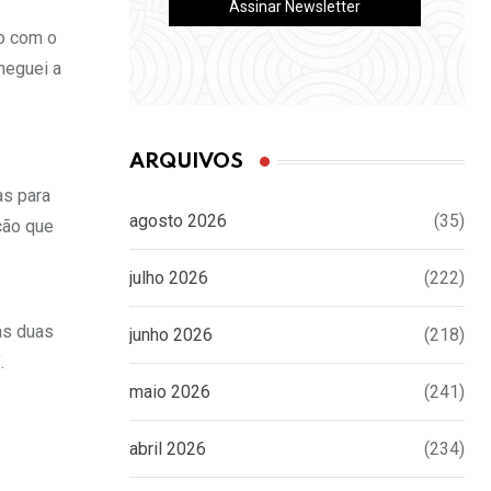
do com o
heguei a
ARQUIVOS
as para
agosto 2026
(35)
ção que
julho 2026
(222)
as duas
junho 2026
(218)
.
maio 2026
(241)
abril 2026
(234)