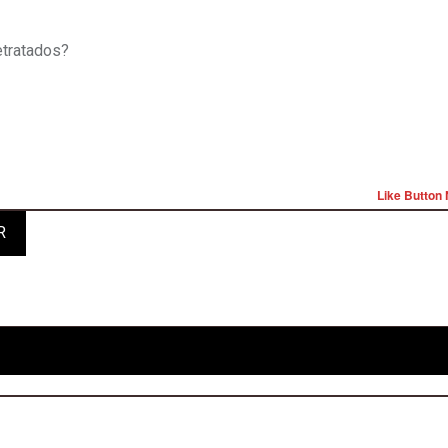
etratados?
Like Button 
R