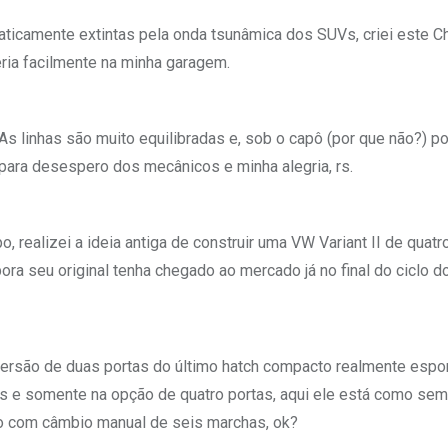
aticamente extintas pela onda tsunâmica dos SUVs, criei este C
ria facilmente na minha garagem.
 As linhas são muito equilibradas e, sob o capô (por que não?) p
 para desespero dos mecânicos e minha alegria, rs.
realizei a ideia antiga de construir uma VW Variant II de quatr
bora seu original tenha chegado ao mercado já no final do ciclo d
 versão de duas portas do último hatch compacto realmente espo
s e somente na opção de quatro portas, aqui ele está como sem
do com câmbio manual de seis marchas, ok?