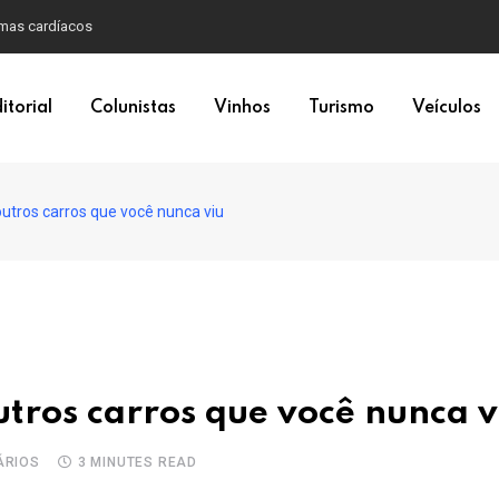
emas cardíacos
itorial
Colunistas
Vinhos
Turismo
Veículos
utros carros que você nunca viu
tros carros que você nunca v
ÁRIOS
3 MINUTES READ