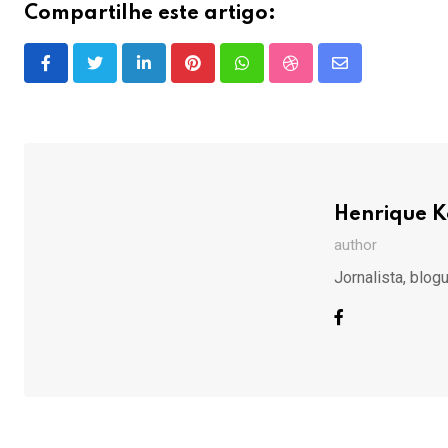
Compartilhe este artigo:
LinkedIn
Pinterest
Whatsapp
StumbleUpon
Share
via
Email
Henrique 
author
Jornalista, blog