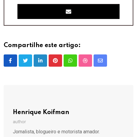
Compartilhe este artigo:
LinkedIn
Pinterest
Whatsapp
StumbleUpon
Share
via
Email
Henrique Koifman
author
Jornalista, blogueiro e motorista amador.