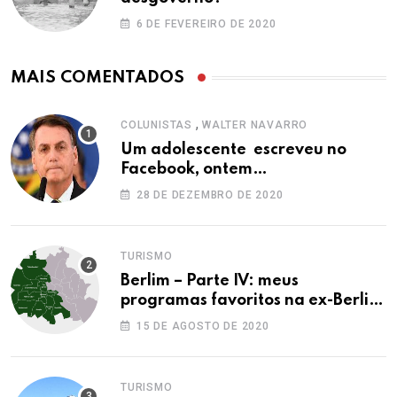
6 DE FEVEREIRO DE 2020
MAIS COMENTADOS
,
COLUNISTAS
WALTER NAVARRO
Um adolescente escreveu no
Facebook, ontem…
28 DE DEZEMBRO DE 2020
TURISMO
Berlim – Parte IV: meus
programas favoritos na ex-Berlim
Ocidental
15 DE AGOSTO DE 2020
TURISMO