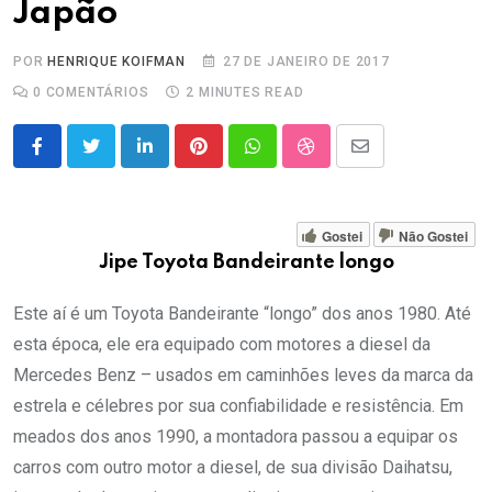
Japão
POR
HENRIQUE KOIFMAN
27 DE JANEIRO DE 2017
0
COMENTÁRIOS
2 MINUTES READ
LinkedIn
Pinterest
Whatsapp
StumbleUpon
Share
via
Email
Gostei
Não Gostei
Jipe Toyota Bandeirante longo
Este aí é um Toyota Bandeirante “longo” dos anos 1980. Até
esta época, ele era equipado com motores a diesel da
Mercedes Benz – usados em caminhões leves da marca da
estrela e célebres por sua confiabilidade e resistência. Em
meados dos anos 1990, a montadora passou a equipar os
carros com outro motor a diesel, de sua divisão Daihatsu,