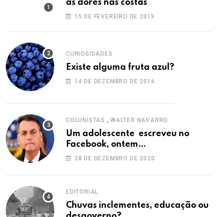
as dores nas costas
15 DE FEVEREIRO DE 2019
CURIOSIDADES
Existe alguma fruta azul?
14 DE DEZEMBRO DE 2016
,
COLUNISTAS
WALTER NAVARRO
Um adolescente escreveu no
Facebook, ontem…
28 DE DEZEMBRO DE 2020
EDITORIAL
Chuvas inclementes, educação ou
desgoverno?