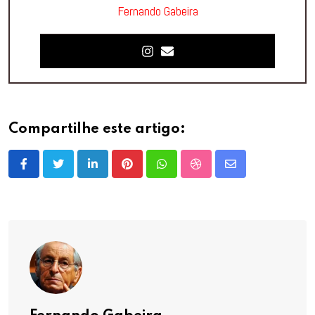
Fernando Gabeira
Compartilhe este artigo:
LinkedIn
Pinterest
Whatsapp
StumbleUpon
Share
via
Email