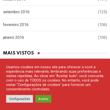
setembro 2016
(125)
fevereiro 2016
(106)
janeiro 2016
(106)
MAIS VISTOS
SAÚDE
Usamos cookies em nosso site para oferecer a você a
experiência mais relevante, lembrando suas preferências e
Exercícios para prevenir e tratar
visitas repetidas. Ao clicar em “Aceitar tudo”, você concorda
as dores nas costas
com o uso de TODOS os cookies. No entanto, você pode
visitar "Configurações de cookies" para fornecer um
15 DE FEVEREIRO DE 2019
consentimento controlado.
Configurações
Aceitar
CURIOSIDADES