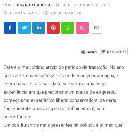
POR
FERNANDO GABEIRA
14 DE DEZEMBRO DE 2018
0
COMENTÁRIOS
5 MINUTES READ
LinkedIn
Pinterest
Whatsapp
StumbleUpon
Share
via
Email
Gostei
Não Gostei
Este é o meu último artigo do período de transição. No ano
que vem a coisa começa. É hora de a onça beber água, a
cobra fumar, o tatu sair da toca. Termina uma longa
experiência em que predominaram ideias de esquerda,
começa uma experiência liberal conservadora, de certa
forma inédita, pois sempre se definiu assim, sem
subterfúgios.
Um dos truísmos mais presentes na política é afirmar que