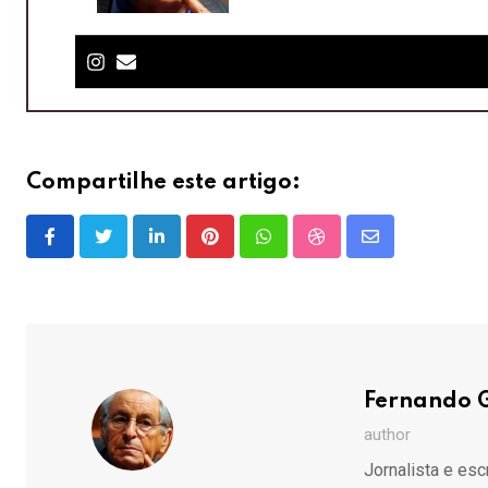
Compartilhe este artigo:
LinkedIn
Pinterest
Whatsapp
StumbleUpon
Share
via
Email
Fernando 
author
Jornalista e esc