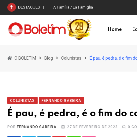
Skip
DESTAQUES
A Família / La Famiglia
to
content
Home
Ed
O BOLETIM
Blog
Colunistas
É pau, é pedra, é o fim 
COLUNISTAS
FERNANDO GABEIRA
É pau, é pedra, é o fim do 
POR
FERNANDO GABEIRA
27 DE FEVEREIRO DE 2023
0
CO