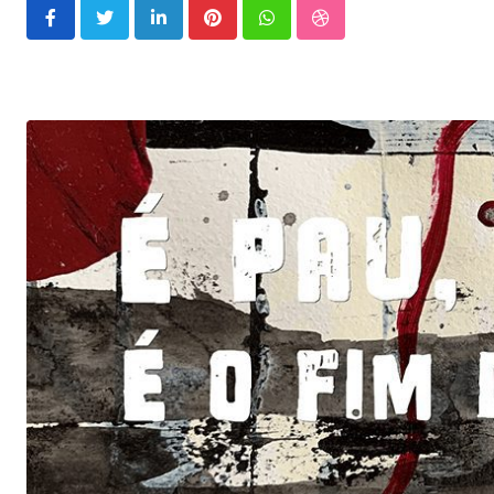
LinkedIn
Pinterest
Whatsapp
StumbleUpon