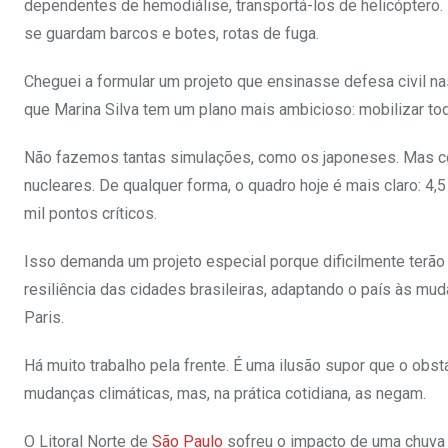
dependentes de hemodiálise, transportá-los de helicóptero. 
se guardam barcos e botes, rotas de fuga.
Cheguei a formular um projeto que ensinasse defesa civil nas
que Marina Silva tem um plano mais ambicioso: mobilizar tod
Não fazemos tantas simulações, como os japoneses. Mas co
nucleares. De qualquer forma, o quadro hoje é mais claro: 4,
mil pontos críticos.
Isso demanda um projeto especial porque dificilmente terã
resiliência das cidades brasileiras, adaptando o país às mu
Paris.
Há muito trabalho pela frente. É uma ilusão supor que o obs
mudanças climáticas, mas, na prática cotidiana, as negam.
O Litoral Norte de
São Paulo
sofreu o impacto de uma chuva r