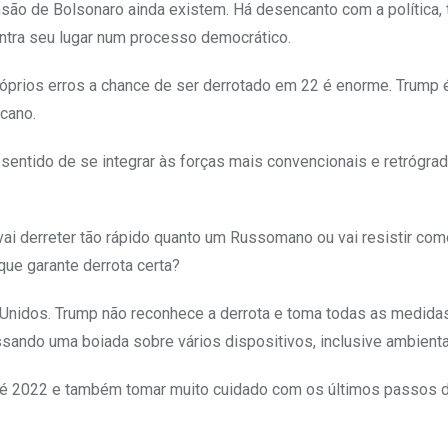
ão de Bolsonaro ainda existem. Há desencanto com a política, 
ntra seu lugar num processo democrático.
róprios erros a chance de ser derrotado em 22 é enorme. Trump 
icano.
sentido de se integrar às forças mais convencionais e retrógra
vai derreter tão rápido quanto um Russomano ou vai resistir co
que garante derrota certa?
Unidos. Trump não reconhece a derrota e toma todas as medida
passando uma boiada sobre vários dispositivos, inclusive ambienta
até 2022 e também tomar muito cuidado com os últimos passos 