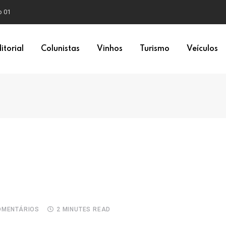
o 01
itorial
Colunistas
Vinhos
Turismo
Veículos
MENTÁRIOS
2 MINUTES READ