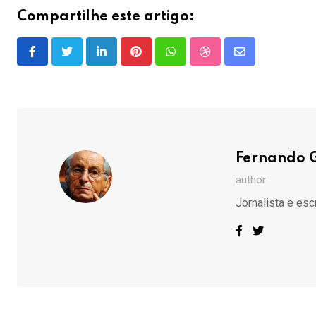
Compartilhe este artigo:
LinkedIn
Pinterest
Whatsapp
StumbleUpon
Share
via
Email
Fernando 
author
Jornalista e esc