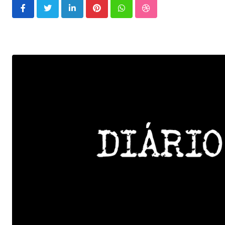
LinkedIn
Pinterest
Whatsapp
StumbleUpon