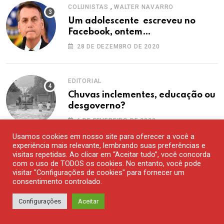
,
COLUNISTAS
WALTER NAVARRO
Um adolescente escreveu no
Facebook, ontem…
28 DE DEZEMBRO DE 2020
EDITORIAL
Chuvas inclementes, educação ou
desgoverno?
6 DE FEVEREIRO DE 2020
Usamos cookies em nosso site para oferecer a você a
experiência mais relevante, lembrando suas preferências e
MAIS COMENTADOS
visitas repetidas. Ao clicar em “Aceitar tudo”, você concorda
com o uso de TODOS os cookies. No entanto, você pode
visitar "Configurações de cookies" para fornecer um
,
COLUNISTAS
WALTER NAVARRO
consentimento controlado.
Um adolescente escreveu no
Configurações
Aceitar
Facebook, ontem…
28 DE DEZEMBRO DE 2020