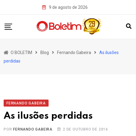
Skip
9 de agosto de 2026
to
content
O BOLETIM
Blog
Fernando Gabeira
As ilusões
perdidas
FERNANDO GABEIRA
As ilusões perdidas
POR
FERNANDO GABEIRA
2 DE OUTUBRO DE 2016