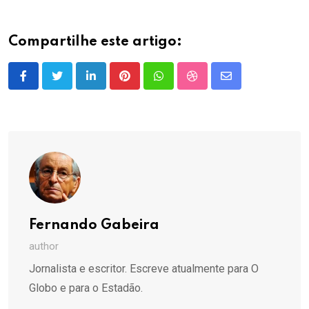
Compartilhe este artigo:
LinkedIn
Pinterest
Whatsapp
StumbleUpon
Share
via
Email
Fernando Gabeira
author
Jornalista e escritor. Escreve atualmente para O
Globo e para o Estadão.