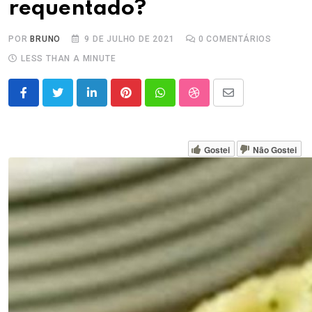
requentado?
POR
BRUNO
9 DE JULHO DE 2021
0
COMENTÁRIOS
LESS THAN A MINUTE
LinkedIn
Pinterest
Whatsapp
StumbleUpon
Share
via
Email
Gostei
Não Gostei