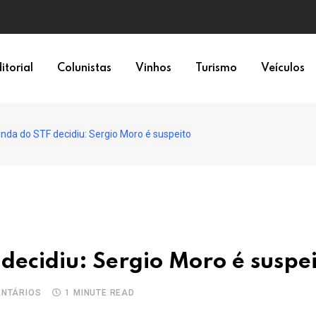
a 6×1
itorial
Colunistas
Vinhos
Turismo
Veículos
nda do STF decidiu: Sergio Moro é suspeito
decidiu: Sergio Moro é suspe
NTÁRIOS
1 MINUTE READ