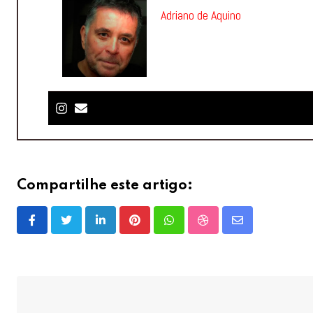
Adriano de Aquino
Compartilhe este artigo:
LinkedIn
Pinterest
Whatsapp
StumbleUpon
Share
via
Email