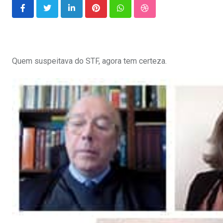
LinkedIn
Pinterest
Whatsapp
StumbleUpon
Quem suspeitava do STF, agora tem certeza.