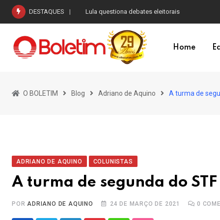
Skip
DESTAQUES
Governo tenta votar pelo menos o fim da escal
to
content
Home
Ed
O BOLETIM
Blog
Adriano de Aquino
A turma de segu
ADRIANO DE AQUINO
COLUNISTAS
A turma de segunda do STF 
POR
ADRIANO DE AQUINO
24 DE MARÇO DE 2021
0
COME