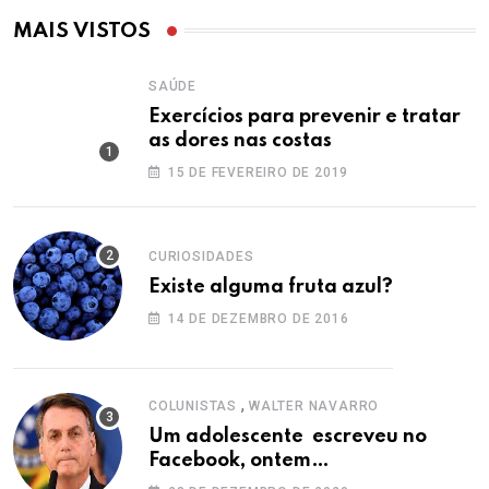
MAIS VISTOS
SAÚDE
Exercícios para prevenir e tratar
as dores nas costas
15 DE FEVEREIRO DE 2019
CURIOSIDADES
Existe alguma fruta azul?
14 DE DEZEMBRO DE 2016
,
COLUNISTAS
WALTER NAVARRO
Um adolescente escreveu no
Facebook, ontem…