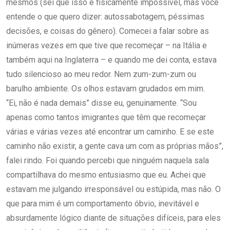
mesmos (sei que isso é fisicamente impossível, mas você
entende o que quero dizer: autossabotagem, péssimas
decisões, e coisas do gênero). Comecei a falar sobre as
inúmeras vezes em que tive que recomeçar – na Itália e
também aqui na Inglaterra – e quando me dei conta, estava
tudo silencioso ao meu redor. Nem zum-zum-zum ou
barulho ambiente. Os olhos estavam grudados em mim.
“Ei, não é nada demais” disse eu, genuinamente. “Sou
apenas como tantos imigrantes que têm que recomeçar
várias e várias vezes até encontrar um caminho. E se este
caminho não existir, a gente cava um com as próprias mãos”,
falei rindo. Foi quando percebi que ninguém naquela sala
compartilhava do mesmo entusiasmo que eu. Achei que
estavam me julgando irresponsável ou estúpida, mas não. O
que para mim é um comportamento óbvio, inevitável e
absurdamente lógico diante de situações difíceis, para eles