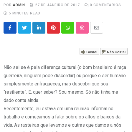
POR
ADMIN
27 DE JANEIRO DE 2017
0
COMENTÁRIOS
5 MINUTES READ
LinkedIn
Pinterest
Whatsapp
StumbleUpon
Share
via
Email
Gostei
Não Gostei
Não sei se é pela diferença cultural (o bom brasileiro é raça
guerreira, ninguém pode discordar) ou porque o ser humano
simplesmente enfraqueceu, mas descobri que sou
“resiliente”. E, quer saber? Sou mesmo. Só não tinha me
dado conta ainda.
Recentemente, eu estava em uma reunião informal no
trabalho e começamos a falar sobre os altos e baixos da
vida. As rasteiras que levamos e outras que damos a nós