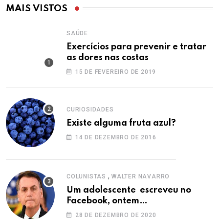
MAIS VISTOS
SAÚDE
Exercícios para prevenir e tratar
as dores nas costas
15 DE FEVEREIRO DE 2019
CURIOSIDADES
Existe alguma fruta azul?
14 DE DEZEMBRO DE 2016
,
COLUNISTAS
WALTER NAVARRO
Um adolescente escreveu no
Facebook, ontem…
28 DE DEZEMBRO DE 2020