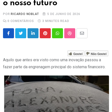
o nosso futuro
POR
RICARDO NOBLAT
5 DE JUNHO DE 2026
0
COMENTÁRIOS
3 MINUTES READ
LinkedIn
Pinterest
Whatsapp
StumbleUpon
Share
via
Email
Gostei
Não Gostei
Aquilo que antes era visto como uma inovação passou a
fazer parte da engrenagem principal do sistema financeiro.