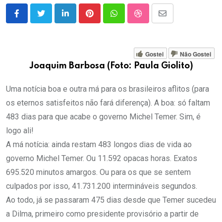
LinkedIn
Pinterest
Whatsapp
StumbleUpon
Share
via
Email
Gostei
Não Gostei
Joaquim Barbosa (Foto: Paula Giolito)
Uma notícia boa e outra má para os brasileiros aflitos (para
os eternos satisfeitos não fará diferença). A boa: só faltam
483 dias para que acabe o governo Michel Temer. Sim, é
logo ali!
A má notícia: ainda restam 483 longos dias de vida ao
governo Michel Temer. Ou 11.592 opacas horas. Exatos
695.520 minutos amargos. Ou para os que se sentem
culpados por isso, 41.731.200 intermináveis segundos.
Ao todo, já se passaram 475 dias desde que Temer sucedeu
a Dilma, primeiro como presidente provisório a partir de