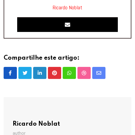
Ricardo Noblat
Compartilhe este artigo:
LinkedIn
Pinterest
Whatsapp
StumbleUpon
Share
via
Email
Ricardo Noblat
author