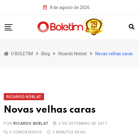
Skip
8 de agosto de 2026
to
content
O BOLETIM
Blog
Ricardo Noblat
Novas velhas caras
RICARDO NOBLAT
Novas velhas caras
POR
RICARDO NOBLAT
4 DE SETEMBRO DE 2017
0
COMENTÁRIOS
3 MINUTES READ